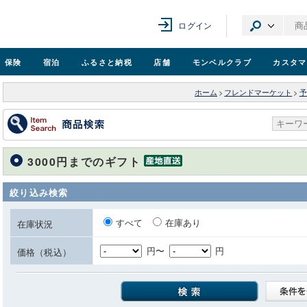
ログイン
保険
宿泊
ふるさと納税
店舗
モンベル
クラブ
カスタマ
ホーム
>
フレンドマーケット
>
予
3000円までのギフト
絞り込み検索
すべて
在庫あり
在庫状況
円〜
円
価格（税込）