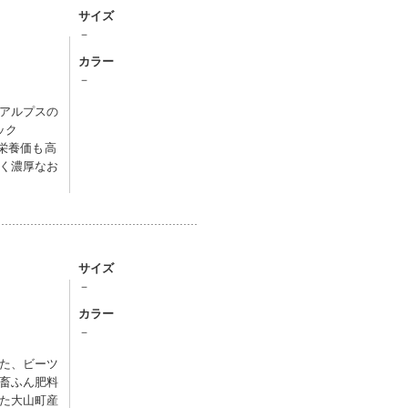
サイズ
－
カラー
－
アルプスの
ック
、栄養価も高
く濃厚なお
サイズ
－
カラー
－
た、ビーツ
畜ふん肥料
た大山町産