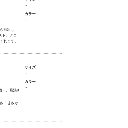
－
カラー
－
ら抽出し
スト。クロ
くれます。
サイズ
－
カラー
－
個）、葛湯8
さ・甘さが
。