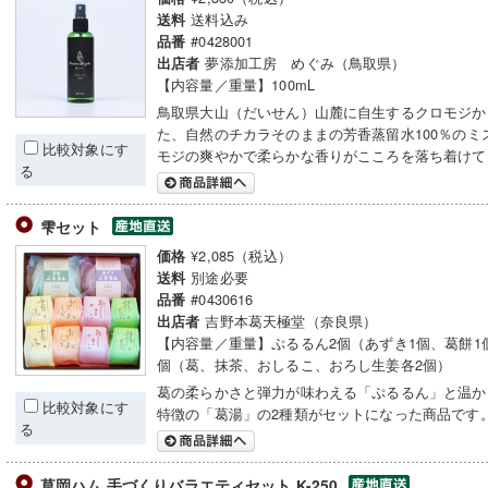
送料込み
送料
#0428001
品番
夢添加工房 めぐみ（鳥取県）
出店者
【内容量／重量】100mL
鳥取県大山（だいせん）山麓に自生するクロモジか
た、自然のチカラそのままの芳香蒸留水100％のミ
比較対象にす
モジの爽やかで柔らかな香りがこころを落ち着けて
る
雫セット
¥2,085（税込）
価格
別途必要
送料
#0430616
品番
吉野本葛天極堂（奈良県）
出店者
【内容量／重量】ぷるるん2個（あずき1個、葛餅1
個（葛、抹茶、おしるこ、おろし生姜各2個）
葛の柔らかさと弾力が味わえる「ぷるるん」と温か
比較対象にす
特徴の「葛湯」の2種類がセットになった商品です
る
草岡ハム 手づくりバラエティセット K-250