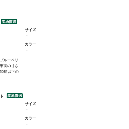
サイズ
－
カラー
－
ブルーベリ
果実の甘さ
50度以下の
ット
サイズ
－
カラー
－