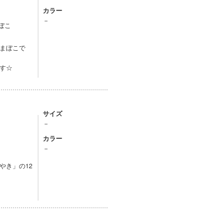
カラー
－
ぼこ
まぼこで
す☆
サイズ
－
カラー
－
やき」の12
。