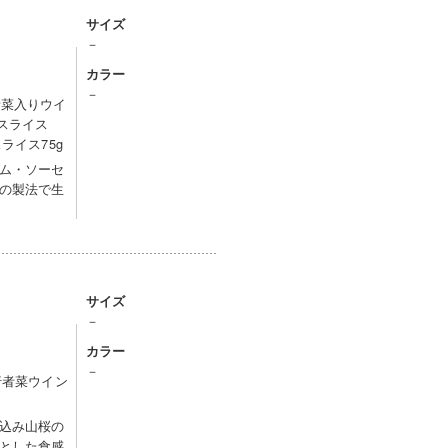
サイズ
－
カラー
－
者菜入りウイ
ムスライス
ライス75g
ム・ソーセ
の製法で生
サイズ
－
カラー
－
行者菜ウイン
込み山桜の
とした食感