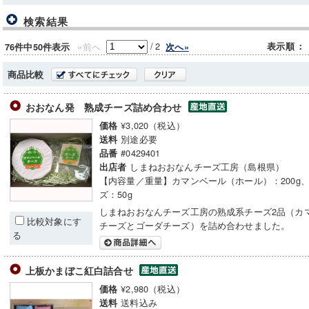
検索結果
/
2
«前へ
表示順
：
次へ»
76件中50件表示
商品比較
おおなん発 熟成チーズ詰め合わせ
¥3,020（税込）
価格
別途必要
送料
#0429401
品番
しまねおおなんチーズ工房（島根県）
出店者
【内容量／重量】カマンベール（ホール）：200g
ズ：50g
しまねおおなんチーズ工房の熟成系チーズ2品（カ
比較対象にす
チーズとゴーダチーズ）を詰め合わせました。
る
上板かまぼこ紅白詰合せ
¥2,980（税込）
価格
送料込み
送料