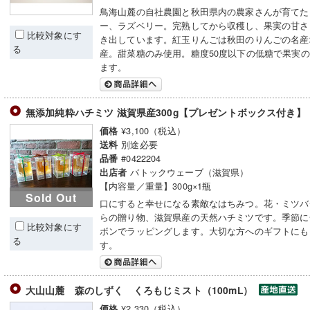
鳥海山麓の自社農園と秋田県内の農家さんが育てた
ー、ラズベリー。完熟してから収穫し、果実の甘さ
比較対象にす
き出しています。紅玉りんごは秋田のりんごの名産
る
産。甜菜糖のみ使用。糖度50度以下の低糖で果実
ます。
無添加純粋ハチミツ 滋賀県産300g【プレゼントボックス付き
¥3,100（税込）
価格
別途必要
送料
#0422204
品番
バトックウェーブ（滋賀県）
出店者
【内容量／重量】300g×1瓶
Sold Out
口にすると幸せになる素敵なはちみつ。花・ミツバ
らの贈り物、滋賀県産の天然ハチミツです。季節に
比較対象にす
ボンでラッピングします。大切な方へのギフトにも
る
す。
大山山麓 森のしずく くろもじミスト（100mL）
¥2,330（税込）
価格