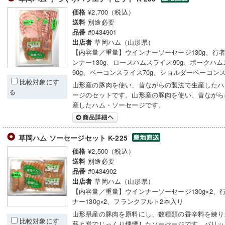
¥2,700（税込）
価格
別途必要
送料
#0434901
品番
草岡ハム（山形県）
出店者
【内容量／重量】ウインナーソーセージ130g、行
ンナー130g、ロースハムスライス90g、ポークハ
90g、ベーコンスライス70g、ショルダーベーコンス
比較対象にす
山形産の豚肉を使い、昔ながらの製法で生産したハ
る
ージのセットです。山形産の豚肉を使い、昔ながら
産したハム・ソーセージです。
草岡ハム ソーセージセット K-225
¥2,500（税込）
価格
別途必要
送料
#0434902
品番
草岡ハム（山形県）
出店者
【内容量／重量】ウインナーソーセージ130g×2、
ナー130g×2、フランクフルト2本入り
山形県産の豚肉を原料にし、数種類の香辛料を練り
比較対象にす
薪と炭でじっくり燻煙したソーセージです。パリッ