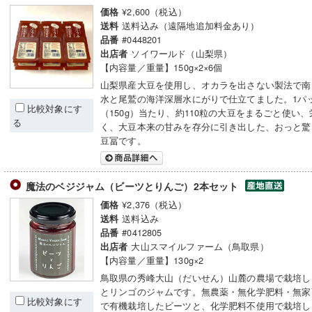
¥2,600（税込）
価格
送料込み（遠隔地追加料金あり）
送料
#0448201
品番
ソイワールド（山梨県）
出店者
【内容量／重量】150g×2×6個
山梨県産大豆を使用し、オカラを出さない製法で南
水と尾鷲の海洋深層水にがりで仕立てました。1パ
比較対象にす
（150g）当たり、約110粒の大豆をまるごと使い
る
く、大豆本来の甘みを存分に引き出した、おっと驚
豆冨です。
魔法のベジジャム（ビーツとりんご）2本セット
¥2,376（税込）
価格
送料込み
送料
#0412805
品番
大山スマイルファーム（鳥取県）
出店者
【内容量／重量】130g×2
鳥取県の秀峰大山（だいせん）山麓の農場で栽培し
とリンゴのジャムです。無農薬・無化学肥料・無家
比較対象にす
で有機栽培したビーツと、化学肥料不使用で栽培し