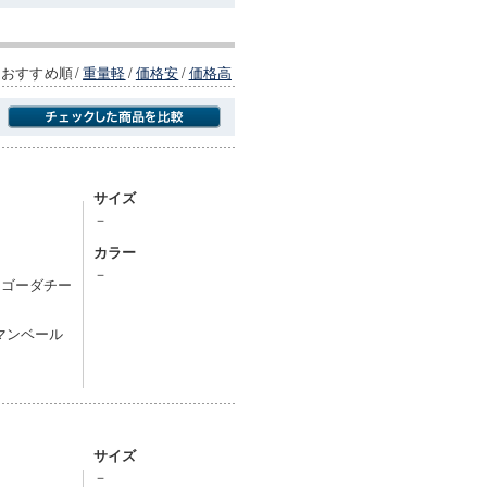
おすすめ順
/
重量軽
/
価格安
/
価格高
商品にのみフォーカスする
サイズ
－
カラー
－
、ゴーダチー
マンベール
サイズ
－