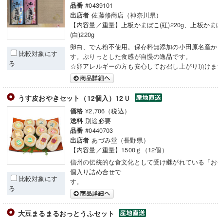
#0439101
品番
佐藤修商店（神奈川県）
出店者
【内容量／重量】上板かまぼこ(紅)220g、上板かま
(白)220g
卵白、でん粉不使用。保存料無添加の小田原名産か
比較対象にす
す。ぷりっとした食感が自慢の逸品です。
る
☆卵アレルギーの方も安心してお召し上がり頂けま
うす皮おやきセット（12個入）12Ｕ
¥2,706（税込）
価格
別途必要
送料
#0440703
品番
あづみ堂（長野県）
出店者
【内容量／重量】1500ｇ（12個）
信州の伝統的な食文化として受け継がれている「お
個入り詰め合せで
比較対象にす
す
る
大豆まるまるおっとうふセット