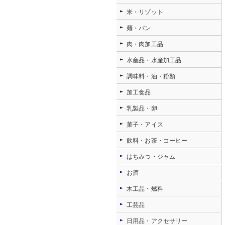
米・リゾット
麺・パン
肉・肉加工品
水産品・水産加工品
調味料・油・粉類
加工食品
乳製品・卵
菓子・アイス
飲料・お茶・コーヒー
はちみつ・ジャム
お酒
木工品・燃料
工芸品
日用品・アクセサリー