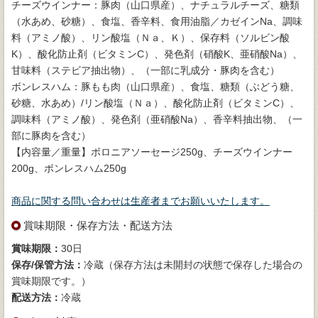
チーズウインナー：豚肉（山口県産）、ナチュラルチーズ、糖類
（水あめ、砂糖）、食塩、香辛料、食用油脂／カゼインNa、調味
料（アミノ酸）、リン酸塩（Ｎａ、Ｋ）、保存料（ソルビン酸
K）、酸化防止剤（ビタミンC）、発色剤（硝酸K、亜硝酸Na）、
甘味料（ステビア抽出物）、（一部に乳成分・豚肉を含む）
ボンレスハム：豚もも肉（山口県産）、食塩、糖類（ぶどう糖、
砂糖、水あめ）/リン酸塩（Ｎａ）、酸化防止剤（ビタミンC）、
調味料（アミノ酸）、発色剤（亜硝酸Na）、香辛料抽出物、（一
部に豚肉を含む）
【内容量／重量】ボロニアソーセージ250g、チーズウインナー
200g、ボンレスハム250g
商品に関する問い合わせは生産者までお願いいたします。
賞味期限・保存方法・配送方法
賞味期限：
30日
保存/保管方法：
冷蔵（保存方法は未開封の状態で保存した場合の
賞味期限です。）
配送方法：
冷蔵