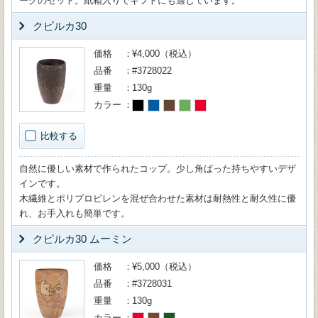
ークのセット。紙箱入りでギフトにも適しています。
クピルカ30
価格
¥4,000（税込）
品番
#3728022
重量
130g
カラー
比較する
自然に優しい素材で作られたコップ。少し角ばった持ちやすいデザ
インです。
木繊維とポリプロピレンを混ぜ合わせた素材は耐熱性と耐久性に優
れ、お手入れも簡単です。
クピルカ30 ムーミン
価格
¥5,000（税込）
品番
#3728031
重量
130g
カラー