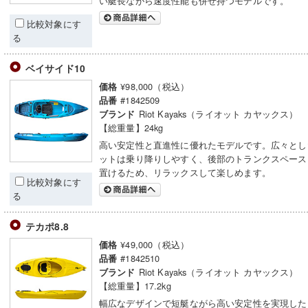
い艇長ながら速度性能も併せ持つモデルです。
比較対象にす
る
ベイサイド10
¥98,000（税込）
価格
#1842509
品番
Riot Kayaks（ライオット カヤックス）
ブランド
【総重量】24kg
高い安定性と直進性に優れたモデルです。広々とし
ットは乗り降りしやすく、後部のトランクスペース
置けるため、リラックスして楽しめます。
比較対象にす
る
テカポ8.8
¥49,000（税込）
価格
#1842510
品番
Riot Kayaks（ライオット カヤックス）
ブランド
【総重量】17.2kg
幅広なデザインで短艇ながら高い安定性を実現した