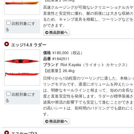
高速クルージングが可能なレクリエーショナルカヤ
直進性と安定性に優れ、艇の前後には大きな収納ス
るため、キャンプ道具を積載し、ツーリングなどを
比較対象にす
ができます。
る
エッジ14.5 ラダー
¥180,000（税込）
価格
#1842511
品番
Riot Kayaks（ライオット カヤックス）
ブランド
【総重量】26.4kg
日帰りから1泊程度のツーリングに適した、本格シ
リングモデルです。適度にボリュームを抑えたシャ
は、明瞭なキールラインと相まって、短めの全長な
比較対象にす
度と直進安定性を発揮します。ラダーが標準装備さ
る
波風や潮流の影響下でも安定して進むことができま
の高いシートは、長時間のパドリングでも疲れにく
す。
エスケープ12