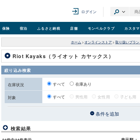
ログイン
保険
宿泊
ふるさと納税
店舗
モンベル
クラブ
カスタマ
ホーム
>
オンラインストア
>
取り扱いブラン
Riot Kayaks（ライオット カヤックス）
絞り込み検索
すべて
在庫あり
在庫状況
すべて
男性用
女性用
子ども用
対象
条件を追加
検索結果
表示順
：