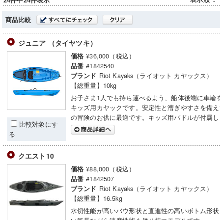
24件中24件表示
商品比較
ジュニア （タイヤツキ）
¥36,000（税込）
価格
#1842540
品番
Riot Kayaks（ライオット カヤックス）
ブランド
【総重量】10kg
お子さま1人でも持ち運べるよう、船体後端に車輪
キッズ用カヤックです。安定性と漕ぎやすさを備え
の冒険のお供に最適です。キッズ用パドルが付属し
比較対象にす
る
クエスト10
¥88,000（税込）
価格
#1842507
品番
Riot Kayaks（ライオット カヤックス）
ブランド
【総重量】16.5kg
水切性能が高いバウ形状と直進性の高いボトム形状