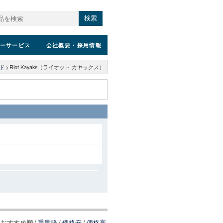
検索
ーサービス
会社概要
・採用情報
ド
>
Riot Kayaks（ライオット カヤックス）
おすすめ順
/
重量軽
/
価格安
/
価格高