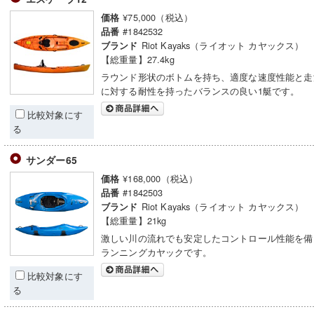
¥75,000（税込）
価格
#1842532
品番
Riot Kayaks（ライオット カヤックス）
ブランド
【総重量】27.4kg
ラウンド形状のボトムを持ち、適度な速度性能と走
に対する耐性を持ったバランスの良い1艇です。
比較対象にす
る
サンダー65
¥168,000（税込）
価格
#1842503
品番
Riot Kayaks（ライオット カヤックス）
ブランド
【総重量】21kg
激しい川の流れでも安定したコントロール性能を備
ランニングカヤックです。
比較対象にす
る