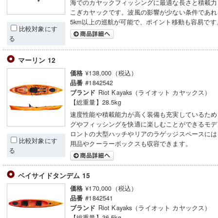
海でのカヤックフィッシングに最適な長さと積載力
こぎカヤックです。波風の影響が少ない条件であれ
5km以上の巡航が可能で、ポイント移動も容易です
比較対象にす
る
マーリン 12
¥138,000（税込）
価格
#1842542
品番
Riot Kayaks（ライオット カヤックス）
ブランド
【総重量】28.5kg
速度性能や積載能力が高く装備も充実しているため
グやフィッシングを快適に楽しむことができるモデ
ロントの大型ハッチやリアのラゲッジスペースには
比較対象にす
用品やクーラーボックスも収容できます。
る
ベイサイドタンデム 15
¥170,000（税込）
価格
#1842541
品番
Riot Kayaks（ライオット カヤックス）
ブランド
【総重量】36.5kg