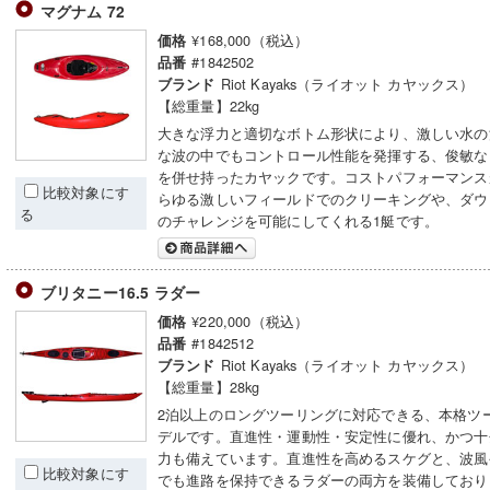
マグナム 72
¥168,000（税込）
価格
#1842502
品番
Riot Kayaks（ライオット カヤックス）
ブランド
【総重量】22kg
大きな浮力と適切なボトム形状により、激しい水の
な波の中でもコントロール性能を発揮する、俊敏な
を併せ持ったカヤックです。コストパフォーマンス
比較対象にす
らゆる激しいフィールドでのクリーキングや、ダウ
る
のチャレンジを可能にしてくれる1艇です。
ブリタニー16.5 ラダー
¥220,000（税込）
価格
#1842512
品番
Riot Kayaks（ライオット カヤックス）
ブランド
【総重量】28kg
2泊以上のロングツーリングに対応できる、本格ツ
デルです。直進性・運動性・安定性に優れ、かつ十
力も備えています。直進性を高めるスケグと、波風
比較対象にす
でも進路を保持できるラダーの両方を装備しており