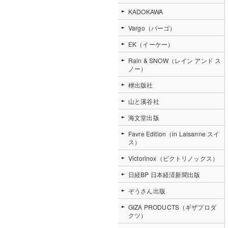
KADOKAWA
Vargo（バーゴ）
EK（イーケー）
Rain & SNOW（レイン アンド ス
ノー）
枻出版社
山と溪谷社
海文堂出版
Favre Edition（in Laisanne スイ
ス）
Victorinox（ビクトリノックス）
日経BP 日本経済新聞出版
ぞうさん出版
GIZA PRODUCTS（ギザプロダ
クツ）