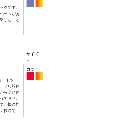
ックです。
ペースがあ
楽しむこと
サイズ
－
カラー
ョートツー
ープな船体
がら高い速
れており、
す。快適性
く快適で