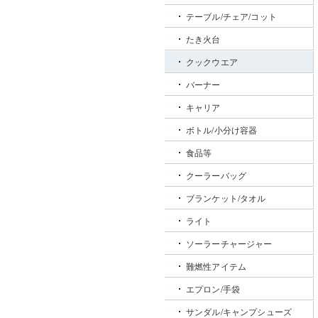
テーブル/チェア/コット
たき火台
クックウエア
バーナー
キャリア
ボトル/小分け容器
食品等
クーラーバッグ
ブランケット/タオル
ライト
ソーラーチャージャー
難燃性アイテム
エプロン/手袋
サンダル/キャンプシューズ