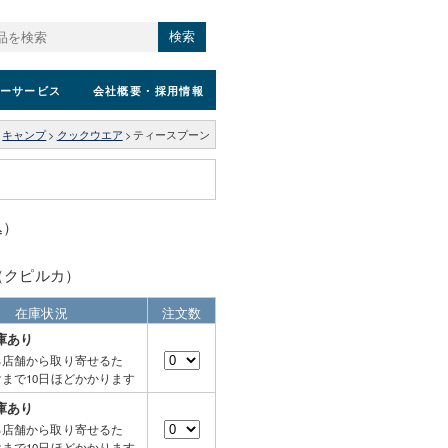
検索
ーサービス
会社概要
・採用情報
>
キャンプ
>
クックウエア
>
ティースプーン
込）
A（クピルカ）
在庫状況
注文数
庫あり
る店舗から取り寄せるた
まで10日ほどかかります
庫あり
る店舗から取り寄せるた
まで10日ほどかかります