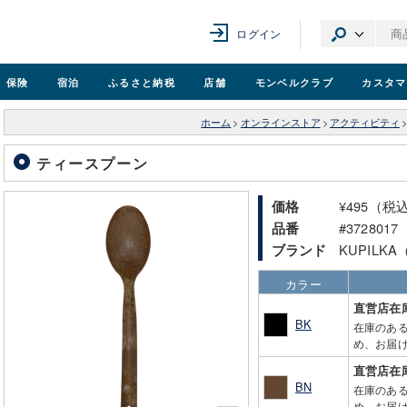
ログイン
保険
宿泊
ふるさと納税
店舗
モンベル
クラブ
カスタマ
ホーム
>
オンラインストア
>
アクティビティ
ティースプーン
¥495（税
価格
#3728017
品番
KUPILK
ブランド
カラー
直営店在
BK
在庫のあ
め、お届け
直営店在
BN
在庫のあ
め、お届け