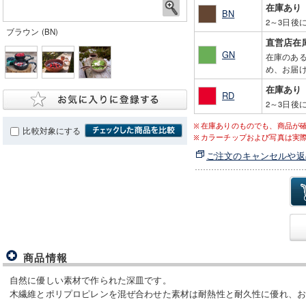
在庫あり
BN
2～3日後
ブラウン (BN)
直営店在
GN
在庫のあ
め、お届け
在庫あり
RD
2～3日後
在庫ありのものでも、商品が
比較対象にする
カラーチップおよび写真は実
ご注文のキャンセルや返
商品情報
自然に優しい素材で作られた深皿です。
木繊維とポリプロピレンを混ぜ合わせた素材は耐熱性と耐久性に優れ、