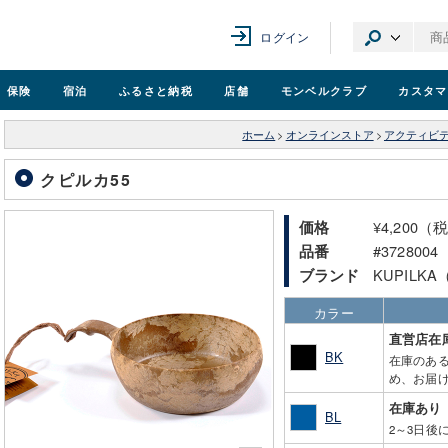
ログイン
保険
宿泊
ふるさと納税
店舗
モンベル
クラブ
カスタマ
ホーム
>
オンラインストア
>
アクティビ
クピルカ55
¥4,200（
価格
#3728004
品番
KUPILK
ブランド
カラー
直営店在
BK
在庫のあ
め、お届け
在庫あり
BL
2～3日後