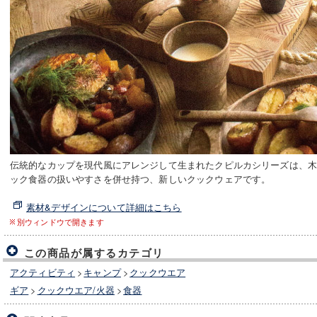
伝統的なカップを現代風にアレンジして生まれたクピルカシリーズは、
ック食器の扱いやすさを併せ持つ、新しいクックウェアです。
素材&デザインについて詳細はこちら
別ウィンドウで開きます
この商品が属するカテゴリ
アクティビティ
>
キャンプ
>
クックウエア
ギア
>
クックウエア/火器
>
食器