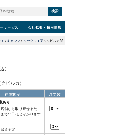
検索
ーサービス
会社概要
・採用情報
ティ
>
キャンプ
>
クックウエア
>
クピルカ55
税込）
A（クピルカ）
在庫状況
注文数
庫あり
る店舗から取り寄せるた
まで10日ほどかかります
に出荷予定