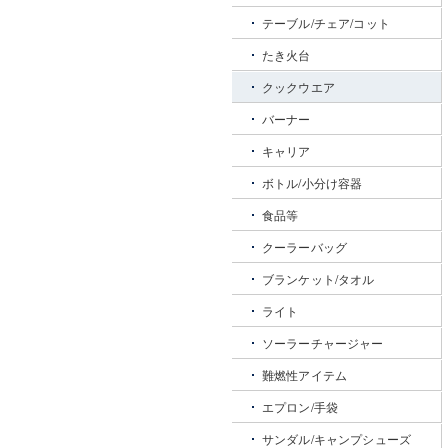
テーブル/チェア/コット
たき火台
クックウエア
バーナー
キャリア
ボトル/小分け容器
食品等
クーラーバッグ
ブランケット/タオル
ライト
ソーラーチャージャー
難燃性アイテム
エプロン/手袋
サンダル/キャンプシューズ