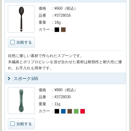
価格
¥660（税込）
品番
#3728016
重量
18g
カラー
比較する
自然に優しい素材で作られたスプーンです。
木繊維とポリプロピレンを混ぜ合わせた素材は耐熱性と耐久性に優
れ、お手入れも簡単です。
スポーク165
価格
¥880（税込）
品番
#3728030
重量
11g
カラー
比較する