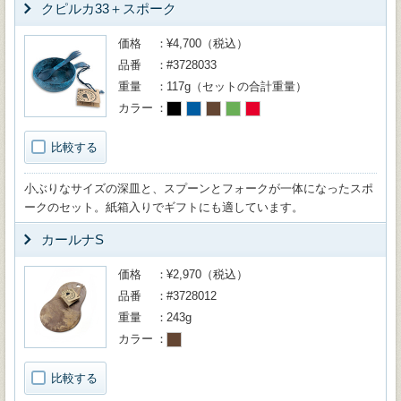
クピルカ33＋スポーク
価格
¥4,700（税込）
品番
#3728033
重量
117g（セットの合計重量）
カラー
比較する
小ぶりなサイズの深皿と、スプーンとフォークが一体になったスポ
ークのセット。紙箱入りでギフトにも適しています。
カールナS
価格
¥2,970（税込）
品番
#3728012
重量
243g
カラー
比較する