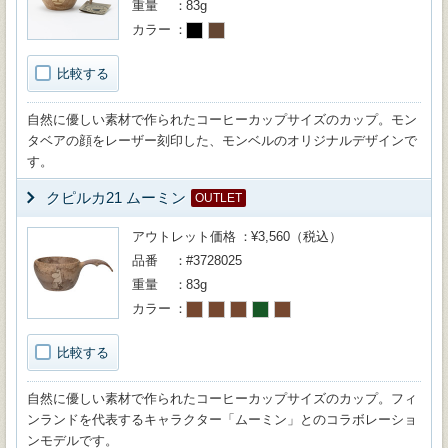
重量
83g
カラー
比較する
自然に優しい素材で作られたコーヒーカップサイズのカップ。モン
タベアの顔をレーザー刻印した、モンベルのオリジナルデザインで
す。
クピルカ21 ムーミン
OUTLET
アウトレット価格
¥3,560（税込）
品番
#3728025
重量
83g
カラー
比較する
自然に優しい素材で作られたコーヒーカップサイズのカップ。フィ
ンランドを代表するキャラクター「ムーミン」とのコラボレーショ
ンモデルです。