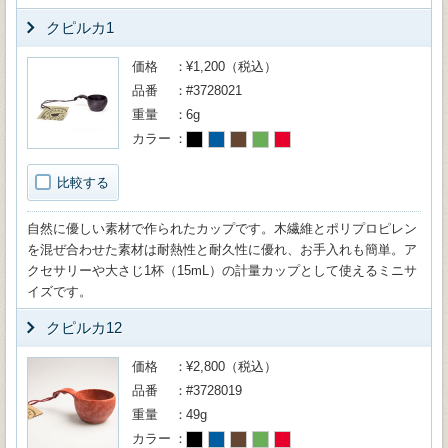
クピルカ1
価格
¥1,200（税込）
品番
#3728021
重量
6g
カラー
比較する
自然に優しい素材で作られたカップです。木繊維とポリプロピレン
を混ぜ合わせた素材は耐熱性と耐久性に優れ、お手入れも簡単。ア
クセサリーや大さじ1杯（15mL）の計量カップとして使えるミニサ
イズです。
クピルカ12
価格
¥2,800（税込）
品番
#3728019
重量
49g
カラー