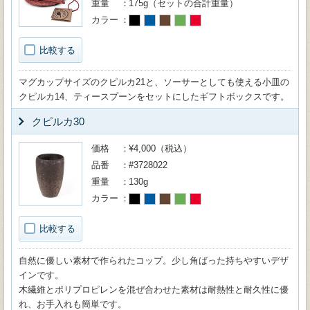
重量
175g（セットの合計重量）
カラー
比較する
マグカップサイズのクピルカ21と、ソーサーとしても使える小皿の
クピルカ14、ティースプーンをセットにしたギフトボックスです。
クピルカ30
価格
¥4,000（税込）
品番
#3728022
重量
130g
カラー
比較する
自然に優しい素材で作られたコップ。少し角ばった持ちやすいデザ
インです。
木繊維とポリプロピレンを混ぜ合わせた素材は耐熱性と耐久性に優
れ、お手入れも簡単です。