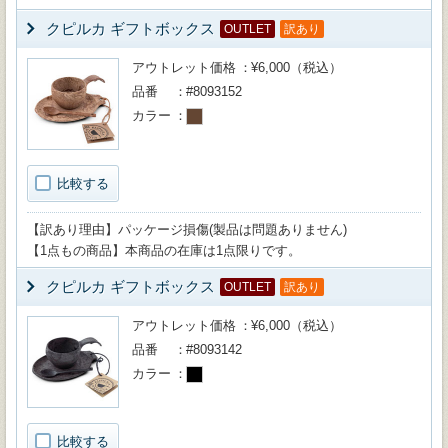
クピルカ ギフトボックス
OUTLET
訳あり
アウトレット価格
¥6,000（税込）
品番
#8093152
カラー
比較する
【訳あり理由】パッケージ損傷(製品は問題ありません)
【1点もの商品】本商品の在庫は1点限りです。
クピルカ ギフトボックス
OUTLET
訳あり
アウトレット価格
¥6,000（税込）
品番
#8093142
カラー
比較する