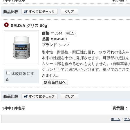
1件中1件表示
商品比較
SM.D/A グリス 50g
¥1,344（税込）
価格
#3849401
品番
シマノ
ブランド
耐水性・耐熱性・耐圧性に優れ、水や汚れの侵入を
本来の性能を十分に発揮させます。可動部の抵抗を
ムシール部を傷める恐れもありません。※自転車購
ションとしてお選びいただけます。単品でのご注文
比較対象にす
きません。
る
商品比較
表示順
：
1件中1件表示
ホーム
>
オ