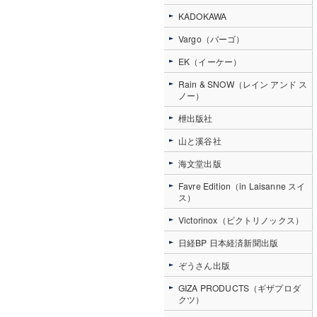
KADOKAWA
Vargo（バーゴ）
EK（イーケー）
Rain & SNOW（レイン アンド ス
ノー）
枻出版社
山と溪谷社
海文堂出版
Favre Edition（in Laisanne スイ
ス）
Victorinox（ビクトリノックス）
日経BP 日本経済新聞出版
ぞうさん出版
GIZA PRODUCTS（ギザプロダ
クツ）