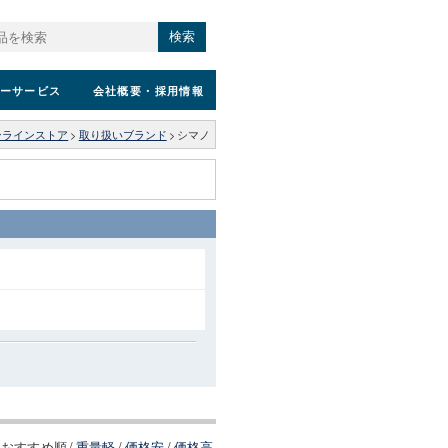
検索
ーサービス
会社概要
・採用情報
ンラインストア
>
取り扱いブランド
>
シマノ
おすすめ順
/
重量軽
/
価格安
/
価格高