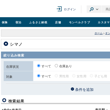
ログイン
保険
宿泊
ふるさと納税
店舗
モンベル
クラブ
カスタマ
ホーム
>
オ
シマノ
絞り込み検索
すべて
在庫あり
在庫状況
すべて
男性用
女性用
子ども用
対象
条件を追加
検索結果
表示順
：