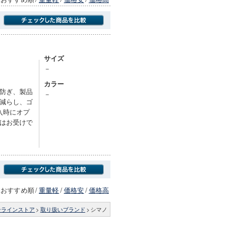
商品にのみフォーカスする
サイズ
－
カラー
防ぎ、製品
－
減らし、ゴ
入時にオプ
はお受けで
おすすめ順
/
重量軽
/
価格安
/
価格高
ンラインストア
>
取り扱いブランド
>
シマノ