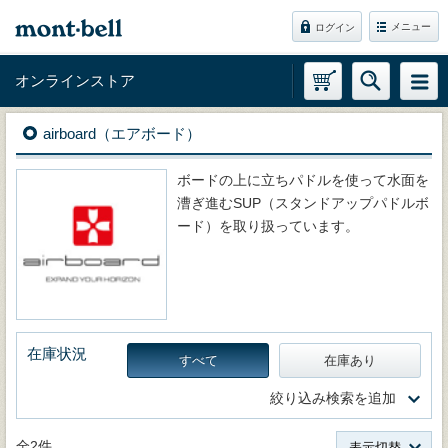
メニュー
ログイン
オンラインストア
airboard（エアボード）
ボードの上に立ちパドルを使って水面を
漕ぎ進むSUP（スタンドアップパドルボ
ード）を取り扱っています。
在庫状況
すべて
在庫あり
絞り込み検索を追加
全2件
表示切替