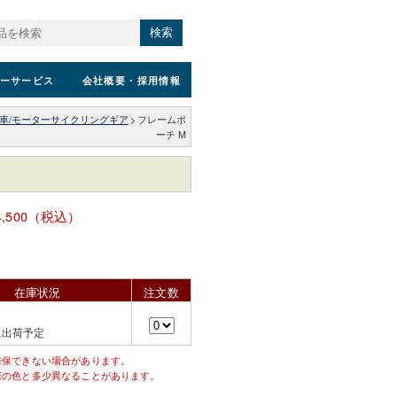
検索
ーサービス
会社概要
・採用情報
車/モーターサイクリングギア
>
フレームポ
ーチ M
4,500（税込）
在庫状況
注文数
に出荷予定
確保できない場合があります。
際の色と多少異なることがあります。