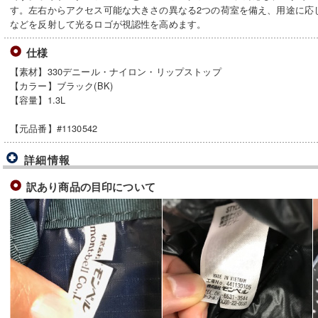
す。左右からアクセス可能な大きさの異なる2つの荷室を備え、用途に応
などを反射して光るロゴが視認性を高めます。
仕様
【素材】330デニール・ナイロン・リップストップ
【カラー】ブラック(BK)
【容量】1.3L
【元品番】#1130542
詳細情報
訳あり商品の目印について