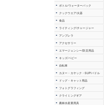
ボトル/ウォーターパック
クックウエア/火器
食品
ライティング/チャージャー
アンブレラ
アクセサリー
エマージェンシー/防災用品
キッズ/ベビー
自転車
カヌー・カヤック・SUP/パドル
ドッグ・キャット用品
フォトグラフィング
クライミングギア
農林水産業用具