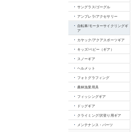
サングラス/ゴーグル
アンブレラ/アクセサリー
自転車/モーターサイクリングギ
ア
カヤック/アクアスポーツギア
キッズ/ベビー（ギア）
スノーギア
ヘルメット
フォトグラフィング
農林漁業用具
フィッシングギア
ドッグギア
クライミング/沢登り用ギア
メンテナンス・パーツ