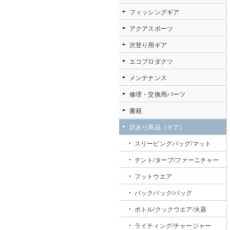
フィッシングギア
アクアスポーツ
沢登り用ギア
エコプロダクツ
メンテナンス
修理・交換用パーツ
書籍
訳あり商品（ギア）
スリーピングバッグ/マット
テント/タープ/ファーニチャー
フットウエア
バックパック/バッグ
ボトル/クックウエア/火器
ライティング/チャージャー