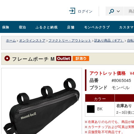
ログイン
保険
宿泊
ふるさと納税
店舗
モンベル
クラブ
カスタマ
ホーム
>
オンラインストア
>
ファクトリー・アウトレット
>
訳あり商品（ギア）
>
自転
フレームポーチ M
¥
アウトレット価格
#8065045
品番
モンベル
ブランド
カラー
在庫あり
BK
2～3日後
在庫ありのものでも、商品が
カラーチップおよび写真は実
店舗受取不可商品です。