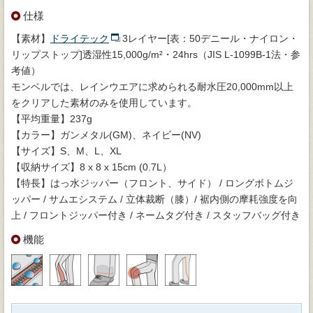
仕様
【素材】
ドライテック
3レイヤー[表：50デニール・ナイロン・
リップストップ]透湿性15,000g/m²・24hrs（JIS L-1099B-1法・参
考値）
モンベルでは、レインウエアに求められる耐水圧20,000mm以上
をクリアした素材のみを使用しています。
【平均重量】237g
【カラー】ガンメタル(GM)、ネイビー(NV)
【サイズ】S、M、L、XL
【収納サイズ】8 x 8 x 15cm (0.7L）
【特長】はっ水ジッパー（フロント、サイド） / ロングボトムジ
ッパー / サムエシステム / 立体裁断（膝）/ 裾内側の摩耗強度を向
上 / フロントジッパー付き / ネームタグ付き / スタッフバッグ付き
機能