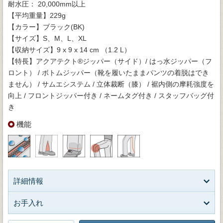
耐水圧： 20,000mm以上
【平均重量】229g
【カラー】ブラック(BK)
【サイズ】S、M、L、XL
【収納サイズ】9 x 9 x 14 cm （1.2 L）
【特長】アクアテクト®ジッパー（サイド）/ はっ水ジッパー（フ
ロント） / ボトムジッパー（靴を履いたままパンツの着脱はでき
ません） / サムエシステム / 立体裁断（膝） / 裾内側の摩耗強度を
向上 / フロントジッパー付き / ネームタグ付き / スタッフバッグ付
き
機能
詳細情報
お手入れ