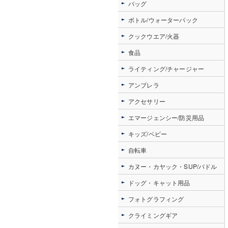
バッグ
ボトル/ウォーターパック
クックウエア/火器
食品
ライティング/チャージャー
アンブレラ
アクセサリー
エマージェンシー/防災用品
キッズ/ベビー
自転車
カヌー・カヤック・SUP/パドル
ドッグ・キャット用品
フォトグラフィング
クライミングギア