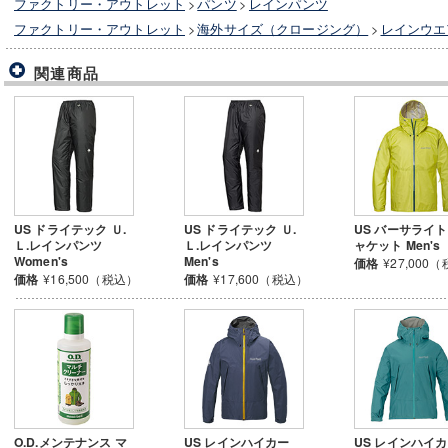
ファクトリー・アウトレット
>
パンツ
>
レインパンツ
ファクトリー・アウトレット
>
海外サイズ（クロージング）
>
レインウエ
関連商品
US ドライテック Ｕ.
US ドライテック Ｕ.
US バーサライト
Ｌ.レインパンツ
Ｌ.レインパンツ
ャケット Men's
Women's
Men's
価格
¥27,000
価格
¥16,500（税込）
価格
¥17,600（税込）
O.D.メンテナンス マ
US レインハイカー
US レインハイ