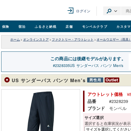
ログイン
保険
宿泊
ふるさと納税
店舗
モンベル
クラブ
カスタマ
ホーム
>
オンラインストア
>
ファクトリー・アウトレット
>
オールウエザー（雨具
この商品には後継モデルがあります。
2328335
US サンダーパス パンツ Men's
US サンダーパス パンツ Men's
¥
アウトレット価格
#2328239
品番
モンベル
ブランド
サイズ選択
選択すると在庫状況が表示