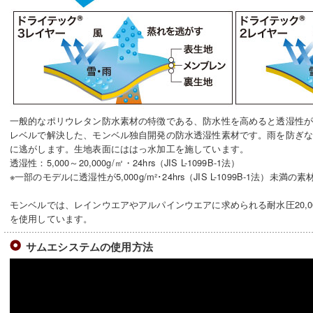
一般的なポリウレタン防水素材の特徴である、防水性を高めると透湿性
レベルで解決した、モンベル独自開発の防水透湿性素材です。雨を防ぎ
に逃がします。生地表面にははっ水加工を施しています。
透湿性：5,000～20,000g/㎡・24hrs（JIS L-1099B-1法）
※一部のモデルに透湿性が5,000g/m²･24hrs（JIS L-1099B-1法）未
モンベルでは、レインウエアやアルパインウエアに求められる耐水圧20,0
を使用しています。
サムエシステムの使用方法