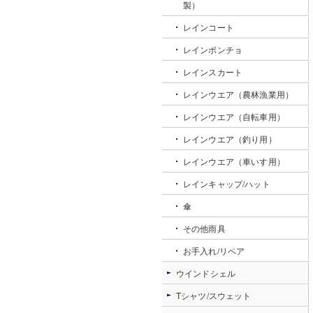
製）
レインコート
レインポンチョ
レインスカート
レインウエア（農林漁業用）
レインウエア（自転車用）
レインウエア（釣り用）
レインウエア（車いす用）
レインキャップ/ハット
傘
その他雨具
お手入れ/リペア
ウインドシェル
Tシャツ/スウェット