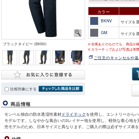
カラー
BKNV
サイズを
GM
サイズを
ブラックネイビー (BKNV)
在庫ありのものでも、商品が
カラーチップおよび写真は実
ご注文のキャンセルや返
比較対象にする
商品情報
モンベル独自の防水透湿性素材
ドライテック
を使用し、エントリーから
モデルです。しなやかな風合いの3レイヤー地を使用し、軽快な着心地を
売モデルのため、日本サイズと異なります。ご購入の際は必ずサイズ表