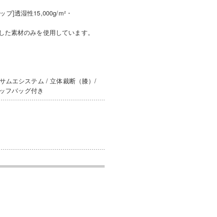
透湿性15,000g/m²・
アした素材のみを使用しています。
サムエシステム / 立体裁断（膝）/
タッフバッグ付き