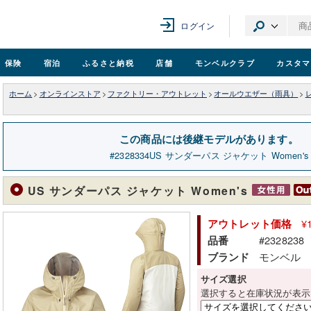
ログイン
保険
宿泊
ふるさと納税
店舗
モンベル
クラブ
カスタマ
ホーム
>
オンラインストア
>
ファクトリー・アウトレット
>
オールウエザー（雨具）
>
この商品には後継モデルがあります。
2328334
US サンダーパス ジャケット Women's
US サンダーパス ジャケット Women's
¥
アウトレット価格
#2328238
品番
モンベル
ブランド
サイズ選択
選択すると在庫状況が表示