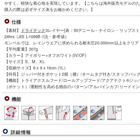
やすく、軽快な着心地を実現しています。【こちらは海外販売モデルの
購入の際は必ずサイズ表をお確かめください。】
仕様
【素材】
ドライテック
3レイヤー[表：50デニール・ナイロン・リップストップ]
24hrs（JIS L-1099B-1法・参考値）
モンベルでは、レインウエアに求められる耐水圧20,000mm以上をクリ
【平均重量】307g
【カラー】アイボリー×オフホワイト(IV/OF)
【サイズ】S、M、XL
【収納サイズ】9 x 9 x 16cm (1L）
【特長】ジッパー付きポケット2個（腰）/ネームタグ付き/スタッフバッ
【機能】トライアクスルフード/ロールアップフード/アクアテクト®ジッ
（ポケット）/運動性を高める独自のパターン/アルパインカフ/リードイ
機能
詳細情報