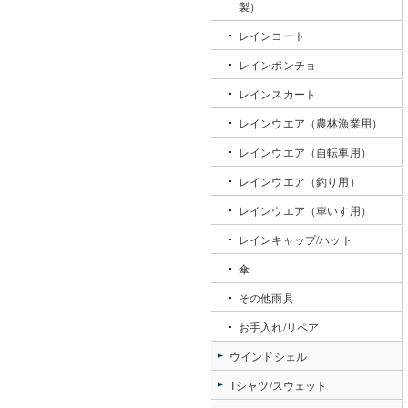
製）
レインコート
レインポンチョ
レインスカート
レインウエア（農林漁業用）
レインウエア（自転車用）
レインウエア（釣り用）
レインウエア（車いす用）
レインキャップ/ハット
傘
その他雨具
お手入れ/リペア
ウインドシェル
Tシャツ/スウェット