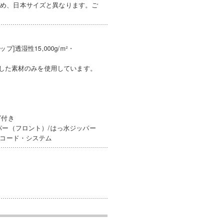
ため、日本サイズと異なります。ご
透湿性15,000g/m²・
アした素材のみを使用しています。
グ付き
パー（フロント）/はっ水ジッパー
ンコード・システム