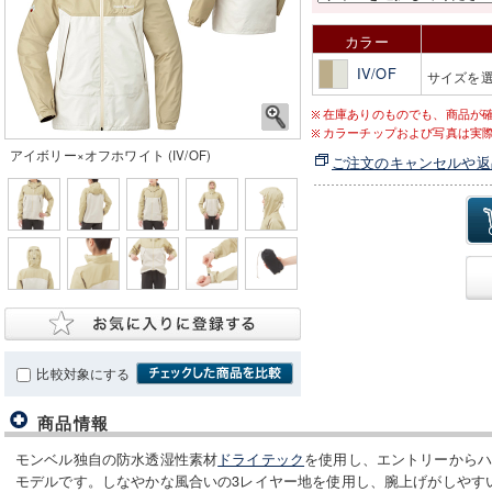
カラー
IV/OF
サイズを
在庫ありのものでも、商品が
カラーチップおよび写真は実
アイボリー×オフホワイト (IV/OF)
ご注文のキャンセルや返
比較対象にする
商品情報
モンベル独自の防水透湿性素材
ドライテック
を使用し、エントリーから
モデルです。しなやかな風合いの3レイヤー地を使用し、腕上げがしやす