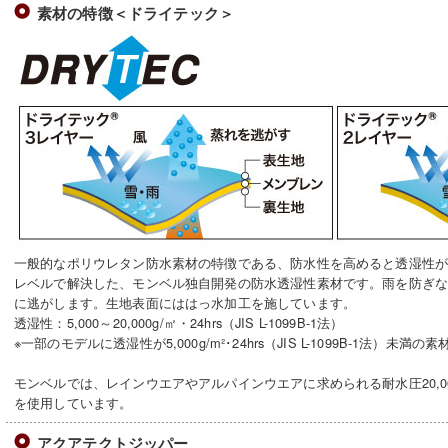
素材の特徴＜ドライテック＞
一般的なポリウレタン防水素材の特徴である、防水性を高めると透湿性
レベルで解決した、モンベル独自開発の防水透湿性素材です。雨を防ぎ
に逃がします。生地表面にははっ水加工を施しています。
透湿性：5,000～20,000g/㎡・24hrs（JIS L-1099B-1法）
※一部のモデルに透湿性が5,000g/m²･24hrs（JIS L-1099B-1法）未
モンベルでは、レインウエアやアルパインウエアに求められる耐水圧20,0
を使用しています。
アクアテクトジッパー