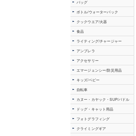
バッグ
ボトル/ウォーターパック
クックウエア/火器
食品
ライティング/チャージャー
アンブレラ
アクセサリー
エマージェンシー/防災用品
キッズ/ベビー
自転車
カヌー・カヤック・SUP/パドル
ドッグ・キャット用品
フォトグラフィング
クライミングギア