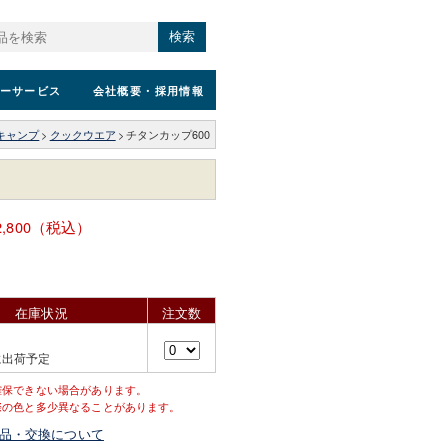
検索
ーサービス
会社概要
・採用情報
キャンプ
>
クックウエア
>
チタンカップ600
2,800（税込）
在庫状況
注文数
に出荷予定
確保できない場合があります。
際の色と多少異なることがあります。
品・交換について