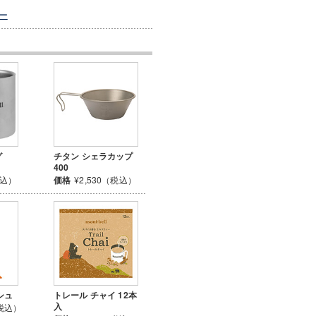
ー
グ
チタン シェラカップ
400
税込）
価格
¥2,530（税込）
シュ
トレール チャイ 12本
入
（税込）