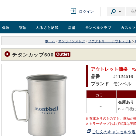
ログイン
保険
宿泊
ふるさと納税
店舗
モンベル
クラブ
カスタマ
ホーム
>
オンラインストア
>
ファクトリー・アウトレット
>
チタンカップ600
¥
アウトレット価格
#1124516
品番
モンベル
ブランド
カラー
在庫あり
－
2～3日後
在庫ありのものでも、商品が
カラーチップおよび写真は実
ご注文のキャンセルや返