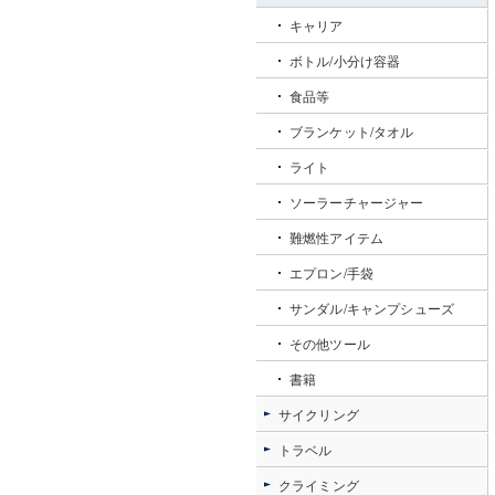
キャリア
ボトル/小分け容器
食品等
ブランケット/タオル
ライト
ソーラーチャージャー
難燃性アイテム
エプロン/手袋
サンダル/キャンプシューズ
その他ツール
書籍
サイクリング
トラベル
クライミング