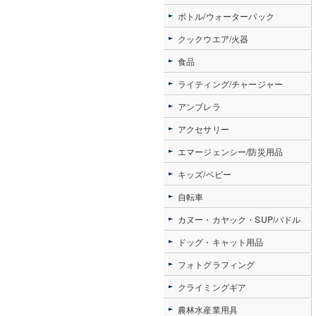
ボトル/ウォーターパック
クックウエア/火器
食品
ライティング/チャージャー
アンブレラ
アクセサリー
エマージェンシー/防災用品
キッズ/ベビー
自転車
カヌー・カヤック・SUP/パドル
ドッグ・キャット用品
フォトグラフィング
クライミングギア
農林水産業用具