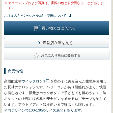
※
カラーチップおよび写真は、実際の色と多少異なることがありま
す。
ご注文のキャンセルや返品・交換について
買い物カゴに入れる
直営店在庫を見る
★
お気に入り商品に登録する
商品情報
高機能素材
ウイックロン®
を鹿の子に編み込んだ生地を使用し
た長袖のポロシャツです。ハリ・コシがあり肌離れがよく、快適
な着心地です。襟元はホックボタンで子どもでも留めやすく、胸
ポケットの上部には名札の安全ピンを通せるロゴテープを配して
います。アウトドアから普段使いまで幅広く活躍します。
※同デザインで100-130のサイズ展開もあります。