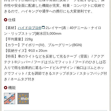
作性や安全面に配慮した機能が充実。軽量・コンパクトに収納で
きるので、ハイキングや通学への携行にも大変便利です。
仕様
【素材】
ハイドロプロ®
2レイヤー[表：40デニール・ナイロ
ン・リップストップ]耐水圧5,000mm
【平均重量】228g
【カラー】アイボリー(IV)、ブルーグリーン(BGN)
【収納サイズ】Φ10 x 20cm
【特長】車のライトなどを反射して光るテープ（背面） / アクア
テクト®ジッパー / フードはゴムでフィット / フードのひさしは芯
入りで雨を効果的に遮るバードビルデザイン / 袖口はゴムとホッ
クでフィット / 丈を調節できるスナップボタン / スタッフバッグ付
き / ネームタグ付き
機能