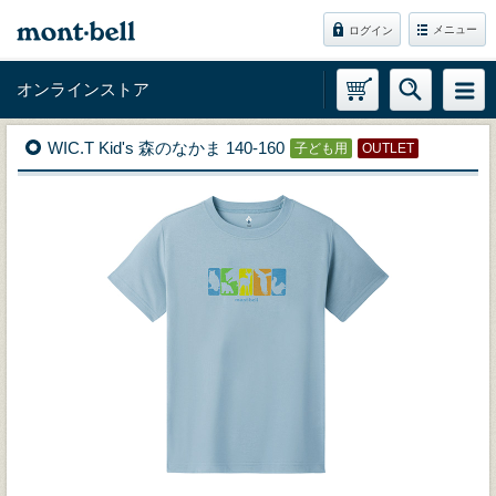
メニュー
ログイン
オンラインストア
WIC.T Kid's 森のなかま 140-160
子ども用
OUTLET