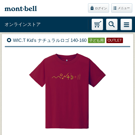
メニュー
ログイン
オンラインストア
WIC.T Kid's ナチュラルロゴ 140-160
子ども用
OUTLET