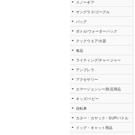
スノーギア
サングラス/ゴーグル
バッグ
ボトル/ウォーターパック
クックウエア/火器
食品
ライティング/チャージャー
アンブレラ
アクセサリー
エマージェンシー/防災用品
キッズ/ベビー
自転車
カヌー・カヤック・SUP/パドル
ドッグ・キャット用品