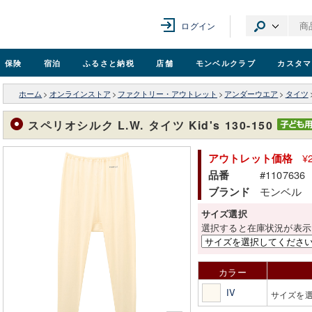
ログイン
保険
宿泊
ふるさと納税
店舗
モンベル
クラブ
カスタマ
ホーム
>
オンラインストア
>
ファクトリー・アウトレット
>
アンダーウエア
>
タイツ
スペリオシルク L.W. タイツ Kid's 130-150
¥
アウトレット価格
#1107636
品番
モンベル
ブランド
サイズ選択
選択すると在庫状況が表示
カラー
IV
サイズを