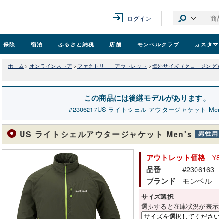
ログイン
保険
宿泊
ふるさと納税
店舗
モンベル
クラブ
カスタマ
ホーム
>
オンラインストア
>
ファクトリー・アウトレット
>
海外サイズ（クロージング
この商品には後継モデルがあります。
2306217
US ライトシェル アウタージャケット Men
US ライトシェルアウタージャケット Men's
¥
アウトレット価格
#2306163
品番
モンベル
ブランド
サイズ選択
選択すると在庫状況が表示