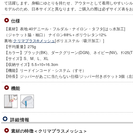
て活躍します。身幅にゆとりを持たせ、アウターとして着用しやすいシ
モデルのため、日本サイズと異なります。ご購入の際は必ずサイズ表を
仕様
【素材】表地:40デニール・フルダル・ナイロン・タフタ[はっ水加工]
（ジャケット脇・袖口） ナイロン88%＋ポリウレタン12%
裏地:
クリマプラス®メッシュ
[ポリエステル〈吸汗加工〉]
【平均重量】275g
【カラー】ブラック(BK)、ダークグリーン(DGN)、ネイビー(NV)、ﾀﾝ25(TN
【サイズ】S、M、L、XL
【収納サイズ】5.5×10×16.3cm
【機能】リードインコード・システム（すそ）
【特長】ジッパーがあごに当たらない仕様/ジッパー付きポケット3個（左胸
機能
詳細情報
素材の特徴＜クリマプラスメッシュ＞