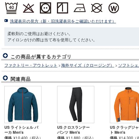
洗濯表示の見方（新・旧洗濯表示をご確認いただけます）
柔軟剤のご使用はお避けください。
アイロンがけの際は当て布を使用してください。
この商品が属するカテゴリ
ファクトリー・アウトレット
>
海外サイズ（クロージング）
>
ソフトシェ
関連商品
US ライトシェル パ
US クロスランナー
US クラッグジ
ーカ Men's
パンツ Men's
ト Men's
価格
¥10,400（税込）
価格
¥11,880（税込）
価格
¥14,300