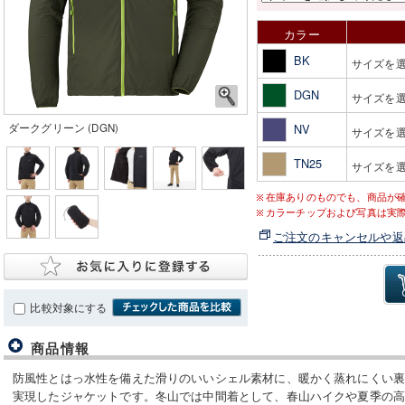
カラー
BK
サイズを
DGN
サイズを
ダークグリーン (DGN)
NV
サイズを
TN25
サイズを
在庫ありのものでも、商品が
カラーチップおよび写真は実
ご注文のキャンセルや返
比較対象にする
商品情報
防風性とはっ水性を備えた滑りのいいシェル素材に、暖かく蒸れにくい
実現したジャケットです。冬山では中間着として、春山ハイクや夏季の