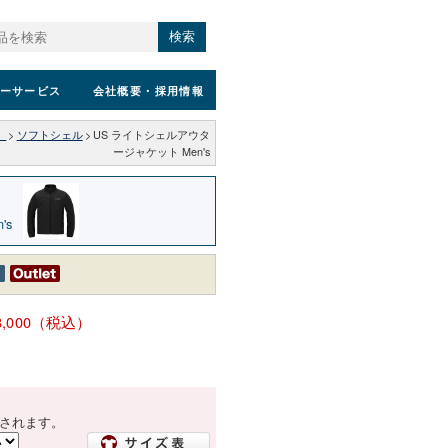
検索
ーサービス
会社概要
・採用情報
）
>
ソフトシェル
>
US ライトシェルアウタ
ージャケット Men's
's
8,000（税込）
されます。