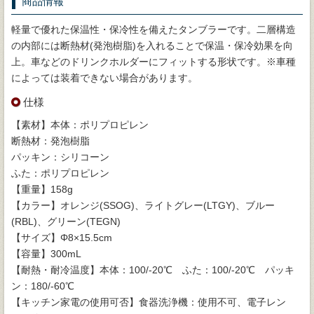
商品情報
軽量で優れた保温性・保冷性を備えたタンブラーです。二層構造
の内部には断熱材(発泡樹脂)を入れることで保温・保冷効果を向
上。車などのドリンクホルダーにフィットする形状です。※車種
によっては装着できない場合があります。
仕様
【素材】本体：ポリプロピレン
断熱材：発泡樹脂
パッキン：シリコーン
ふた：ポリプロピレン
【重量】158g
【カラー】オレンジ(SSOG)、ライトグレー(LTGY)、ブルー
(RBL)、グリーン(TEGN)
【サイズ】Φ8×15.5cm
【容量】300mL
【耐熱・耐冷温度】本体：100/-20℃ ふた：100/-20℃ パッキ
ン：180/-60℃
【キッチン家電の使用可否】食器洗浄機：使用不可、電子レン