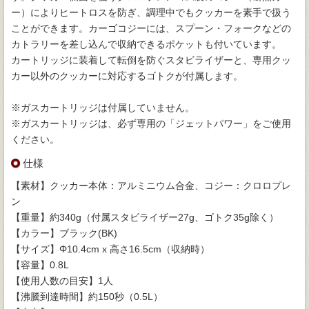
ー）によりヒートロスを防ぎ、調理中でもクッカーを素手で扱う
ことができます。カーゴコジーには、スプーン・フォークなどの
カトラリーを差し込んで収納できるポケットも付いています。
カートリッジに装着して転倒を防ぐスタビライザーと、専用クッ
カー以外のクッカーに対応するゴトクが付属します。
※ガスカートリッジは付属していません。
※ガスカートリッジは、必ず専用の「ジェットパワー」をご使用
ください。
仕様
【素材】クッカー本体：アルミニウム合金、コジー：クロロプレ
ン
【重量】約340g（付属スタビライザー27g、ゴトク35g除く）
【カラー】ブラック(BK)
【サイズ】Φ10.4cm x 高さ16.5cm（収納時）
【容量】0.8L
【使用人数の目安】1人
【沸騰到達時間】約150秒（0.5L）