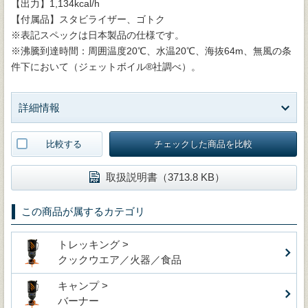
【出力】1,134kcal/h
【付属品】スタビライザー、ゴトク
※表記スペックは日本製品の仕様です。
※沸騰到達時間：周囲温度20℃、水温20℃、海抜64m、無風の条
件下において（ジェットボイル®社調べ）。
詳細情報
比較する
チェックした商品を比較
取扱説明書（3713.8 KB）
この商品が属するカテゴリ
トレッキング >
クックウエア／火器／食品
キャンプ >
バーナー