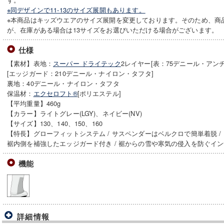
※同デザインで11-13のサイズ展開もあります。
※本商品はキッズウエアのサイズ展開を変更しております。そのため、商品名
が、在庫がある場合は13サイズをお選びいただける場合がございます。
仕様
【素材】表地：
スーパー ドライテック
2レイヤー[表：75デニール・アン
[エッジガード：210デニール・ナイロン・タフタ]
裏地：40デニール・ナイロン・タフタ
保温材：
エクセロフト®
[ポリエステル]
【平均重量】460g
【カラー】ライトグレー(LGY)、ネイビー(NV)
【サイズ】130、140、150、160
【特長】グローフィットシステム / サスペンダーはベルクロで簡単着脱 / 
裾内側を補強したエッジガード付き / 裾からの雪や寒気の侵入を防ぐイン
機能
詳細情報