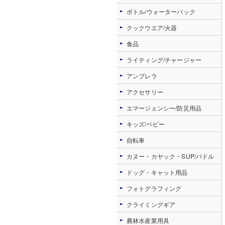
ボトル/ウォーターパック
クックウエア/火器
食品
ライティング/チャージャー
アンブレラ
アクセサリー
エマージェンシー/防災用品
キッズ/ベビー
自転車
カヌー・カヤック・SUP/パドル
ドッグ・キャット用品
フォトグラフィング
クライミングギア
農林水産業用具