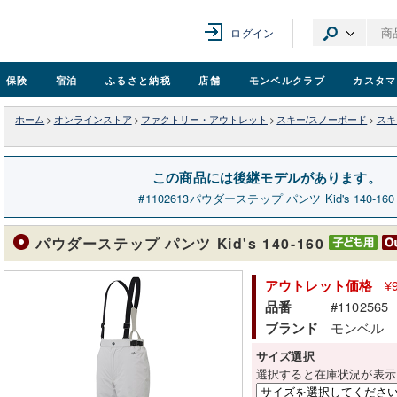
ログイン
保険
宿泊
ふるさと納税
店舗
モンベル
クラブ
カスタマ
ホーム
>
オンラインストア
>
ファクトリー・アウトレット
>
スキー/スノーボード
>
スキ
この商品には後継モデルがあります。
1102613
パウダーステップ パンツ Kid's 140-160
パウダーステップ パンツ Kid's 140-160
¥
アウトレット価格
#1102565
品番
モンベル
ブランド
サイズ選択
選択すると在庫状況が表示