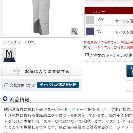
カラー
LGY
サイズを
NV
サイズを
ライトグレー (LGY)
在庫ありのものでも、商品が
カラーチップおよび写真は実
ご注文のキャンセルや返
比較対象にする
商品情報
防水透湿性に優れた表地
スーパー ドライテック
を使用した、防水仕様の
と速乾性に優れる化繊綿
エクセロフト®
を封入しています。雪の侵入を防
ドを設けた本格仕様。スキーや雪遊びなどで活躍します。サスペンダー
たままでも用足しができます。約2cmの身長差に対応するグローフィッ
す。