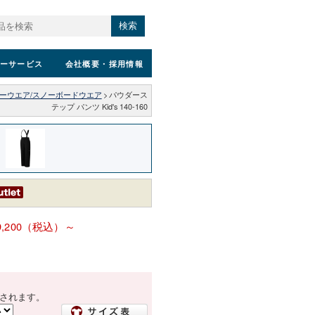
検索
ーサービス
会社概要
・採用情報
ーウエア/スノーボードウエア
>
パウダース
テップ パンツ Kid's 140-160
9,200（税込）～
されます。