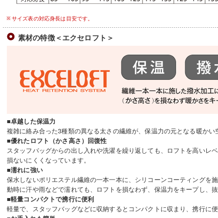
サイズ表の対応身長は目安です。
素材の特徴＜エクセロフト＞
■卓越した保温力
複雑に絡み合った3種類の異なる太さの繊維が、保温力の元となる暖かい
■優れたロフト（かさ高さ）回復性
スタッフバッグからの出し入れや洗濯を繰り返しても、ロフトを高いレ
損ないにくくなっています。
■濡れに強い
保水しないポリエステル繊維の一本一本に、シリコーンコーティングを
動時に汗や雨などで濡れても、ロフトを損なわず、保温力をキープし、
■軽量コンパクトで携行に便利
軽量で、スタッフバッグなどに収納するとコンパクトに収まり、携行に