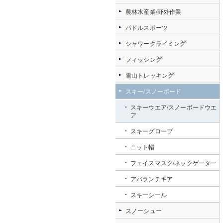
農林水産業/野外作業
パドルスポーツ
シャワークライミング
フィッシング
雪山トレッキング
スキー/スノーボード
スキーウエア/スノーボードウエ
ア
スキーグローブ
ニット帽
フェイスマスク/ネックゲーター
アバランチギア
スキーシール
スノーシュー