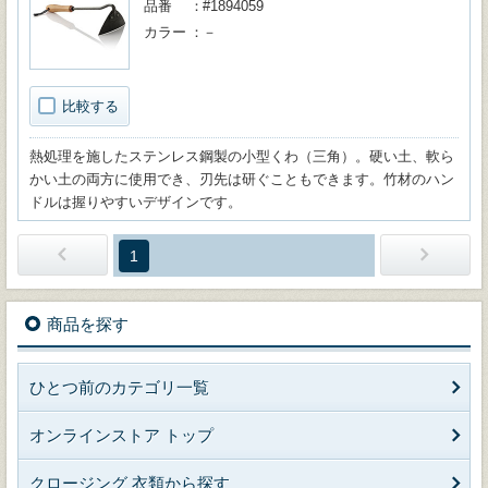
品番
#1894059
カラー
－
比較する
熱処理を施したステンレス鋼製の小型くわ（三角）。硬い土、軟ら
かい土の両方に使用でき、刃先は研ぐこともできます。竹材のハン
ドルは握りやすいデザインです。
1
商品を探す
ひとつ前のカテゴリ一覧
オンラインストア トップ
クロージング 衣類から探す