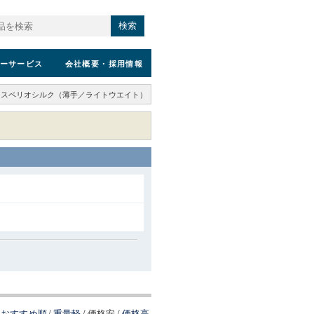
検索
ーサービス
会社概要
・採用情報
スペリオシルク（薄手／ライトウエイト）
おすすめ順
/
重量軽
/
価格安
/
価格高