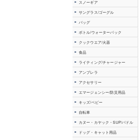
スノーギア
サングラス/ゴーグル
バッグ
ボトル/ウォーターパック
クックウエア/火器
食品
ライティング/チャージャー
アンブレラ
アクセサリー
エマージェンシー/防災用品
キッズ/ベビー
自転車
カヌー・カヤック・SUP/パドル
ドッグ・キャット用品