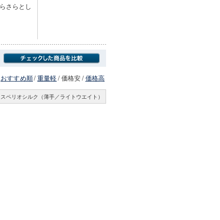
らさらとし
おすすめ順
/
重量軽
/
価格安
/
価格高
スペリオシルク（薄手／ライトウエイト）