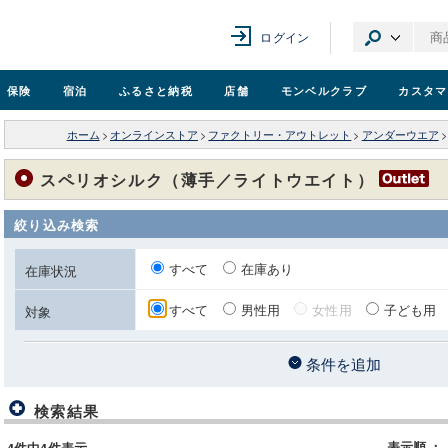
ログイン
保険
宿泊
ふるさと納税
店舗
モンベル
クラブ
カスタマ
ホーム
>
オンラインストア
>
ファクトリー・アウトレット
>
アンダーウエア
>
スペリオシルク（薄手／ライトウエイト）
絞り込み検索
すべて
在庫あり
在庫状況
すべて
男性用
女性用
子ども用
対象
条件を追加
検索結果
表示順
：