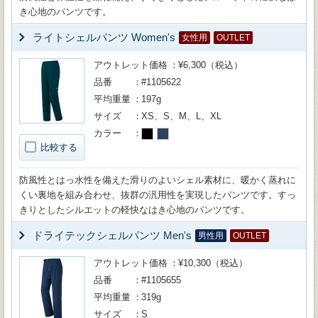
き心地のパンツです。
ライトシェルパンツ Women's
女性用
OUTLET
アウトレット価格
¥6,300（税込）
品番
#1105622
平均重量
197g
サイズ
XS、S、M、L、XL
カラー
比較する
防風性とはっ水性を備えた滑りのよいシェル素材に、暖かく蒸れに
くい裏地を組み合わせ、抜群の汎用性を実現したパンツです。すっ
きりとしたシルエットの軽快なはき心地のパンツです。
ドライテックシェルパンツ Men's
男性用
OUTLET
アウトレット価格
¥10,300（税込）
品番
#1105655
平均重量
319g
サイズ
S