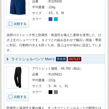
品番
#1105555
平均重量
224g
サイズ
XS、S、M
カラー
比較する
抜群のストレッチ性と防風性・保温性を備えた素材を使用した、ひ
ざ上丈のショーツです。タイツとの組み合わせで幅広い用途・季節
に対応。行動時の冷えを防ぐため、股上はやや深めに設定していま
す。
ライトシェルパンツ Men's
男性用
OUTLET
アウトレット価格
¥6,700（税込）
品番
#1105621
平均重量
222g
サイズ
S、M、L、XL
カラー
比較する
防風性と保温性を兼ね備え、すっきりとしたシルエットの軽快なは