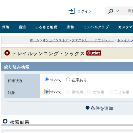
ログイン
保険
宿泊
ふるさと納税
店舗
モンベル
クラブ
カスタマ
ホーム
>
オンラインストア
>
ファクトリー・アウトレット
>
トレイル
トレイルランニング・ソックス
絞り込み検索
すべて
在庫あり
在庫状況
すべて
男性用
女性用
子ども用
対象
条件を追加
検索結果