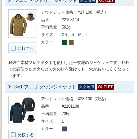
フエゴ カントリー ジャケット
男女兼用
OUTLET
アウトレット価格
¥17,100（税込）
品番
#2103114
平均重量
592g
サイズ
XS、S、M、L
カラー
比較する
難燃性素材フレアテクトを使用した一枚地のジャケットです。野外
での調理やたき火などで火の粉を受けても、穴があきにくくなって
います。
3in1 フエゴ ダウンジャケット
男女兼用
OUTLET
アウトレット価格
¥28,100（税込）
品番
#2101108
平均重量
735g
サイズ
L
カラー
比較する