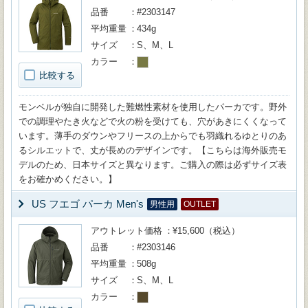
品番
#2303147
平均重量
434g
サイズ
S、M、L
カラー
比較する
モンベルが独自に開発した難燃性素材を使用したパーカです。野外
での調理やたき火などで火の粉を受けても、穴があきにくくなって
います。薄手のダウンやフリースの上からでも羽織れるゆとりのあ
るシルエットで、丈が長めのデザインです。【こちらは海外販売モ
デルのため、日本サイズと異なります。ご購入の際は必ずサイズ表
をお確かめください。】
US フエゴ パーカ Men's
男性用
OUTLET
アウトレット価格
¥15,600（税込）
品番
#2303146
平均重量
508g
サイズ
S、M、L
カラー