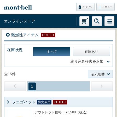
メニュー
ログイン
オンラインストア
難燃性アイテム
OUTLET
在庫状況
すべて
在庫あり
絞り込み検索を追加
全15件
表示切替
1
フエゴハット
男女兼用
OUTLET
アウトレット価格
¥3,500（税込）