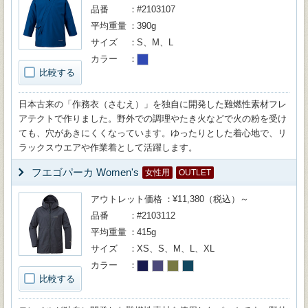
品番
#2103107
平均重量
390g
サイズ
S、M、L
カラー
比較する
日本古来の「作務衣（さむえ）」を独自に開発した難燃性素材フレ
アテクトで作りました。野外での調理やたき火などで火の粉を受け
ても、穴があきにくくなっています。ゆったりとした着心地で、リ
ラックスウエアや作業着として活躍します。
フエゴパーカ Women's
女性用
OUTLET
アウトレット価格
¥11,380（税込）～
品番
#2103112
平均重量
415g
サイズ
XS、S、M、L、XL
カラー
比較する