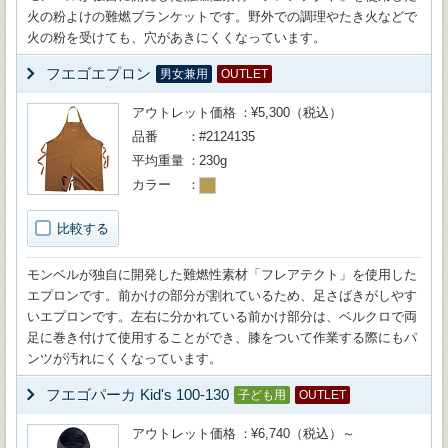
火の粉よけの難燃ブランケットです。野外での調理やたき火などで
火の粉を受けても、穴があきにくくなっています。
フエゴエプロン
男女兼用
OUTLET
アウトレット価格
¥5,300（税込）
品番
#2124135
平均重量
230g
カラー
比較する
モンベルが独自に開発した難燃性素材「フレアテクト」を使用した
エプロンです。前かけの部分が割れているため、足さばきがしやす
いエプロンです。左右に分かれている前かけ部分は、ベルクロで両
足に巻き付けて使用することができ、膝をついて作業する際にもパ
ンツが汚れにくくなっています。
フエゴパーカ Kid's 100-130
子ども用
OUTLET
アウトレット価格
¥6,740（税込）～