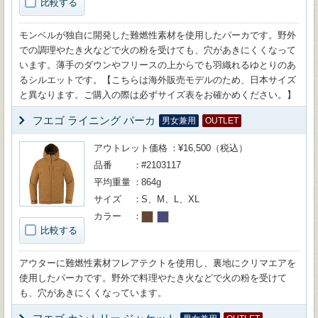
比較する
モンベルが独自に開発した難燃性素材を使用したパーカです。野外
での調理やたき火などで火の粉を受けても、穴があきにくくなって
います。薄手のダウンやフリースの上からでも羽織れるゆとりのあ
るシルエットです。【こちらは海外販売モデルのため、日本サイズ
と異なります。ご購入の際は必ずサイズ表をお確かめください。】
フエゴ ライニング パーカ
男女兼用
OUTLET
アウトレット価格
¥16,500（税込）
品番
#2103117
平均重量
864g
サイズ
S、M、L、XL
カラー
比較する
アウターに難燃性素材フレアテクトを使用し、裏地にクリマエアを
使用したパーカです。野外で料理やたき火などで火の粉を受けて
も、穴があきにくくなっています。