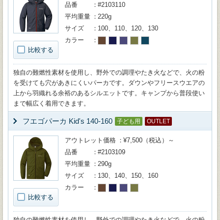
品番
#2103110
平均重量
220g
サイズ
100、110、120、130
カラー
比較する
独自の難燃性素材を使用し、野外での調理やたき火などで、火の粉
を受けても穴があきにくいパーカです。ダウンやフリースウエアの
上から羽織れる余裕のあるシルエットです。キャンプから普段使い
まで幅広く着用できます。
フエゴパーカ Kid's 140-160
子ども用
OUTLET
アウトレット価格
¥7,500（税込）～
品番
#2103109
平均重量
290g
サイズ
130、140、150、160
カラー
比較する
独自の難燃性素材を使用し、野外での調理やたき火などで、火の粉