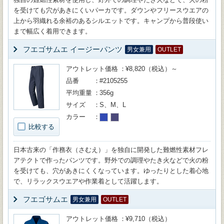
を受けても穴があきにくいパーカです。ダウンやフリースウエアの
上から羽織れる余裕のあるシルエットです。キャンプから普段使い
まで幅広く着用できます。
フエゴサムエ イージーパンツ
男女兼用
OUTLET
アウトレット価格
¥8,820（税込）～
品番
#2105255
平均重量
356g
サイズ
S、M、L
カラー
比較する
日本古来の「作務衣（さむえ）」を独自に開発した難燃性素材フレ
アテクトで作ったパンツです。野外での調理やたき火などで火の粉
を受けても、穴があきにくくなっています。ゆったりとした着心地
で、リラックスウエアや作業着として活躍します。
フエゴサムエ
男女兼用
OUTLET
アウトレット価格
¥9,710（税込）