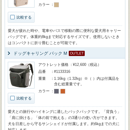
カラー
比較する
愛犬が疲れた時や、電車やバスで移動の際に便利な愛犬用キャリー
バッグです。体重約8kgまで対応するサイズです。使用しないとき
はコンパクトに折り畳むことが可能です。
ドッグキャリング パック M
OUTLET
アウトレット価格
¥12,600（税込）
品番
#1133316
重量
1.16kg（1.32kg）※（ ）内は付属品を
含む総重量です。
カラー
比較する
愛犬との旅行やハイキングに適したバックパックです。「背負う」
「肩に掛ける」「体の前で抱える」の3通りの使い方ができます。
犬を日差しから守るサンシェイドが付属します。約6kgまでの犬に
対応します。