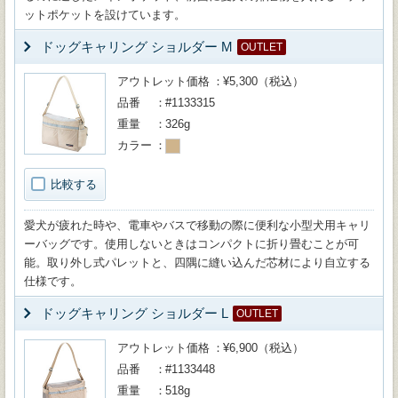
ットポケットを設けています。
ドッグキャリング ショルダー M
OUTLET
アウトレット価格
¥5,300（税込）
品番
#1133315
重量
326g
カラー
比較する
愛犬が疲れた時や、電車やバスで移動の際に便利な小型犬用キャリ
ーバッグです。使用しないときはコンパクトに折り畳むことが可
能。取り外し式パレットと、四隅に縫い込んだ芯材により自立する
仕様です。
ドッグキャリング ショルダー L
OUTLET
アウトレット価格
¥6,900（税込）
品番
#1133448
重量
518g