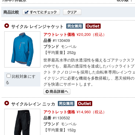
7件中7件表示
商品比較
サイクル レインジャケット
¥20,200（税込）
アウトレット価格
#1130409
品番
モンベル
ブランド
【平均重量】252g
世界最高水準の防水透湿性を備えるゴアテックスフ
の中でも、最高の透湿性を達成したパックライトプ
クト テクノロジーを採用した自転車専用レインウ
比較対象にす
イクリングに必要な機能を多数搭載し、悪天候時の
る
グを快適にサポートします。
サイクルレイン ニッカ
¥14,960（税込）
アウトレット価格
#1130532
品番
モンベル
ブランド
【平均重量】152g