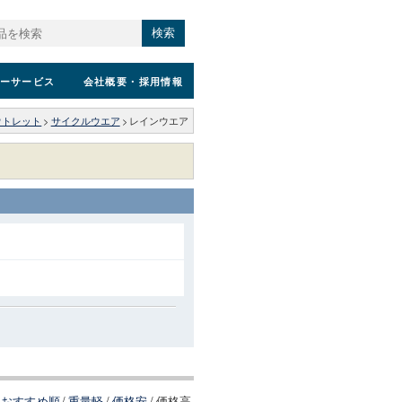
検索
ーサービス
会社概要
・採用情報
ウトレット
>
サイクルウエア
>
レインウエア
おすすめ順
/
重量軽
/
価格安
/
価格高