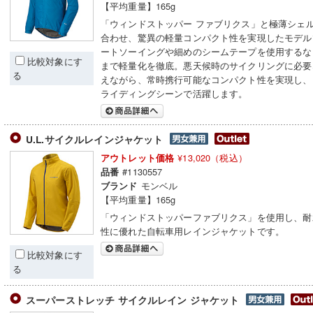
【平均重量】165g
「ウィンドストッパー ファブリクス」と極薄シェ
合わせ、驚異の軽量コンパクト性を実現したモデル
ートソーイングや細めのシームテープを使用するな
比較対象にす
まで軽量化を徹底。悪天候時のサイクリングに必要
る
えながら、常時携行可能なコンパクト性を実現し、
ライディングシーンで活躍します。
U.L.サイクルレインジャケット
¥13,020（税込）
アウトレット価格
#1130557
品番
モンベル
ブランド
【平均重量】165g
「ウィンドストッパーファブリクス」を使用し、耐
性に優れた自転車用レインジャケットです。
比較対象にす
る
スーパーストレッチ サイクルレイン ジャケット