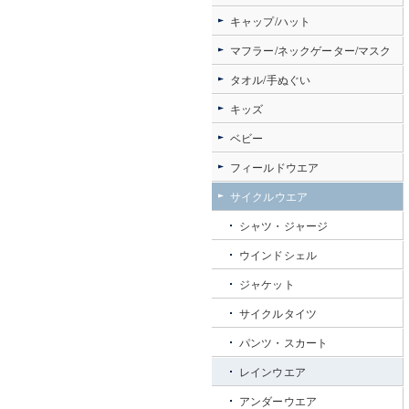
キャップ/ハット
マフラー/ネックゲーター/マスク
タオル/手ぬぐい
キッズ
ベビー
フィールドウエア
サイクルウエア
シャツ・ジャージ
ウインドシェル
ジャケット
サイクルタイツ
パンツ・スカート
レインウエア
アンダーウエア