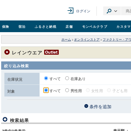
ログイン
保険
宿泊
ふるさと納税
店舗
モンベル
クラブ
カスタマ
ホーム
>
オンラインストア
>
ファクトリー・ア
レインウエア
絞り込み検索
すべて
在庫あり
在庫状況
すべて
男性用
女性用
子ども用
対象
条件を追加
検索結果
表示順
：