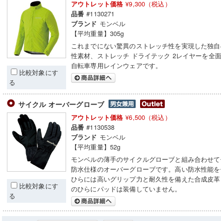
¥9,300（税込）
アウトレット価格
#1130271
品番
モンベル
ブランド
【平均重量】305g
これまでにない驚異のストレッチ性を実現した独自
性素材、ストレッチ ドライテック 2レイヤーを全
自転車専用レインウェアです。
比較対象にす
る
サイクル オーバーグローブ
¥6,500（税込）
アウトレット価格
#1130538
品番
モンベル
ブランド
【平均重量】52g
モンベルの薄手のサイクルグローブと組み合わせて
防水仕様のオーバーグローブです。高い防水性能を
ひらには高いグリップ力と耐久性を備えた合成皮革
比較対象にす
のひらにパッドは装備していません。
る