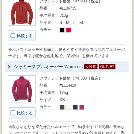
アウトレット価格
¥7,900（税込）
品番
#1106735
平均重量
310g
サイズ
S、M、L、XL
カラー
比較する
優れたストレッチ性を備え、動きやすく快適な着心地のプルオーバ
ーです。裏面は暖かな起毛地で、保温性にも優れています。
シャミースプルオーバー Women's
女性用
OUTLET
アウトレット価格
¥4,300（税込）
品番
#1114434
平均重量
175g
サイズ
XS
カラー
比較する
適度なゆとりを持たせたシルエットで、動きやすく中間着に最適な
プルオーバーです。フロントジッパーが長めで脱ぎ着しやすく、温