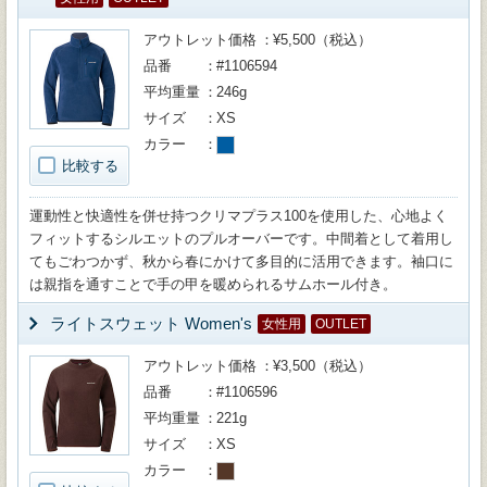
アウトレット価格
¥5,500（税込）
品番
#1106594
平均重量
246g
サイズ
XS
カラー
比較する
運動性と快適性を併せ持つクリマプラス100を使用した、心地よく
フィットするシルエットのプルオーバーです。中間着として着用し
てもごわつかず、秋から春にかけて多目的に活用できます。袖口に
は親指を通すことで手の甲を暖められるサムホール付き。
ライトスウェット Women's
女性用
OUTLET
アウトレット価格
¥3,500（税込）
品番
#1106596
平均重量
221g
サイズ
XS
カラー