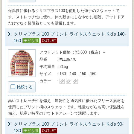
保温性に優れるクリマプラス100を使用した薄手のスウェットで
す。ストレッチ性に優れ、体の動きにしなやかに追随。アウトドア
だけでなく普段着としても活躍します。
クリマプラス 100 プリント ライトスウェット Kid's 140-
160
子ども用
OUTLET
アウトレット価格
¥3,600（税込）～
品番
#1106770
平均重量
215g
サイズ
130、140、150、160
カラー
比較する
高いストレッチ性を備え、速乾性と通気性に優れたフリース素材を
使用したプリント柄のスウェットです。軽量ながらも高い保温性を
備え、肌寒い時季のアウトドアシーンで活躍します。
クリマプラス 100 プリント ライトスウェット Kid's 90-
130
子ども用
OUTLET