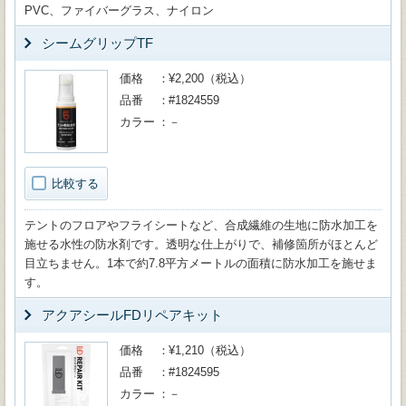
PVC、ファイバーグラス、ナイロン
シームグリップTF
価格
¥2,200（税込）
品番
#1824559
カラー
－
比較する
テントのフロアやフライシートなど、合成繊維の生地に防水加工を
施せる水性の防水剤です。透明な仕上がりで、補修箇所がほとんど
目立ちません。1本で約7.8平方メートルの面積に防水加工を施せま
す。
アクアシールFDリペアキット
価格
¥1,210（税込）
品番
#1824595
カラー
－