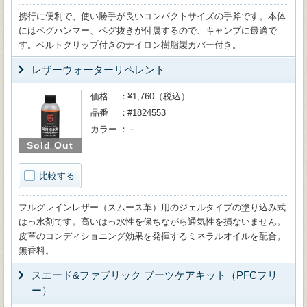
携行に便利で、使い勝手が良いコンパクトサイズの手斧です。本体
にはペグハンマー、ペグ抜きが付属するので、キャンプに最適で
す。ベルトクリップ付きのナイロン樹脂製カバー付き。
レザーウォーターリペレント
価格
¥1,760（税込）
品番
#1824553
カラー
－
Sold Out
比較する
フルグレインレザー（スムース革）用のジェルタイプの塗り込み式
はっ水剤です。高いはっ水性を保ちながら通気性を損ないません。
皮革のコンディショニング効果を発揮するミネラルオイルを配合。
無香料。
スエード&ファブリック ブーツケアキット（PFCフリ
ー）