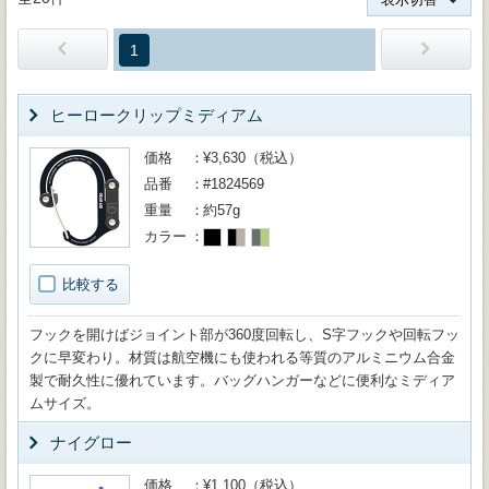
1
ヒーロークリップミディアム
価格
¥3,630（税込）
品番
#1824569
重量
約57g
カラー
比較する
フックを開けばジョイント部が360度回転し、S字フックや回転フッ
クに早変わり。材質は航空機にも使われる等質のアルミニウム合金
製で耐久性に優れています。バッグハンガーなどに便利なミディア
ムサイズ。
ナイグロー
価格
¥1,100（税込）