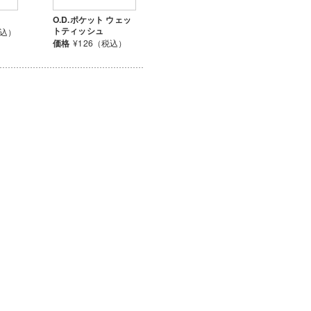
O.D.ポケット ウェッ
トティッシュ
税込）
価格
¥126（税込）