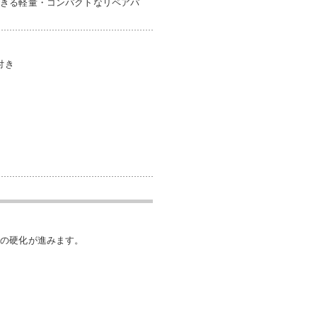
できる軽量・コンパクトなリペアパ
付き
剤の硬化が進みます。