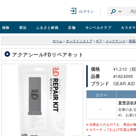
ログイン
保険
宿泊
ふるさと納税
店舗
モンベル
クラブ
カスタマ
ホーム
>
オンラインストア
>
ギア
>
メンテナンス
>
接着
アクアシールFDリペアキット
¥1,210（
価格
#1824595
品番
GEAR A
ブランド
カラー
直営店在
－
在庫のあ
め、お届け
在庫ありのものでも、商品が
カラーチップおよび写真は実