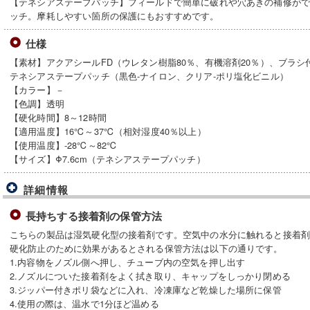
【テネシアステープパッチ】フィールドで簡単に破れや穴あきの補修が
ッチ。摩耗しやすい箇所の保護にもおすすめです。
仕様
【素材】アクアシールFD（ウレタン樹脂80％、有機溶剤20％）、ブラシ
テネシアステープパッチ（黒色-ナイロン、クリア-ポリ塩化ビニル）
【カラー】－
【色調】透明
【硬化時間】8～12時間
【適用温度】16℃～37℃（相対湿度40％以上）
【使用温度】-28℃～82℃
【サイズ】Φ7.6cm（テネシアステープパッチ）
詳細情報
長持ちする接着剤の保管方法
こちらの製品は湿気硬化型の接着剤です。空気中の水分に触れると接着
硬化防止のために効果があるとされる保管方法は以下の通りです。
1.内容物をノズル側へ押し、チューブ内の空気を押し出す
2.ノズルについた接着剤をよく拭き取り、キャップをしっかり閉める
3.ジッパー付きポリ袋などに入れ、冷凍庫など乾燥した場所に保管
4.使用の際は、温水で1分ほど温める