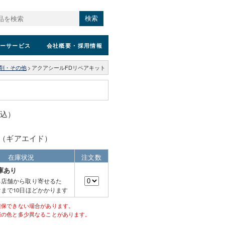
検索
ーサービス
会社概要
・採用情報
剤・その他
>
アクアシールFDリペアキット
税込）
ID（ギアエイド）
在庫状況
注文数
庫あり
る店舗から取り寄せるた
まで10日ほどかかります
確保できない場合があります。
際の色と多少異なることがあります。