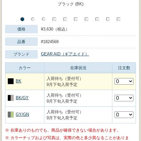
ブラック (BK)
価格
¥3,630（税込）
品番
#1824569
GEAR AID（ギアエイド）
ブランド
カラー
在庫状況
注文数
入荷待ち（受付可）
BK
9月下旬入荷予定
入荷待ち（受付可）
BK/GY
9月下旬入荷予定
入荷待ち（受付可）
GY/GN
9月下旬入荷予定
※
在庫ありのものでも、商品が確保できない場合があります。
※
カラーチップおよび写真は、実際の色と多少異なることがありま