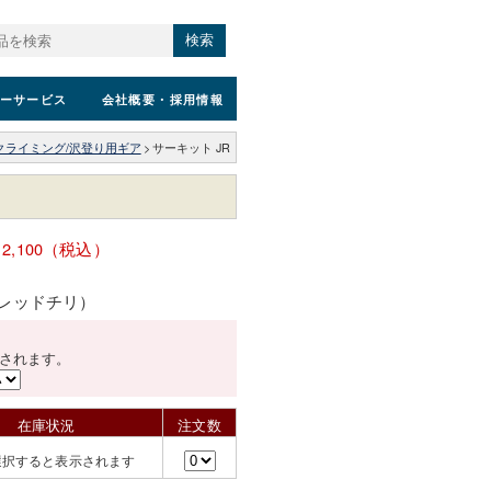
検索
ーサービス
会社概要
・採用情報
クライミング/沢登り用ギア
>
サーキット JR
12,100（税込）
li（レッドチリ）
されます。
在庫状況
注文数
選択すると表示されます