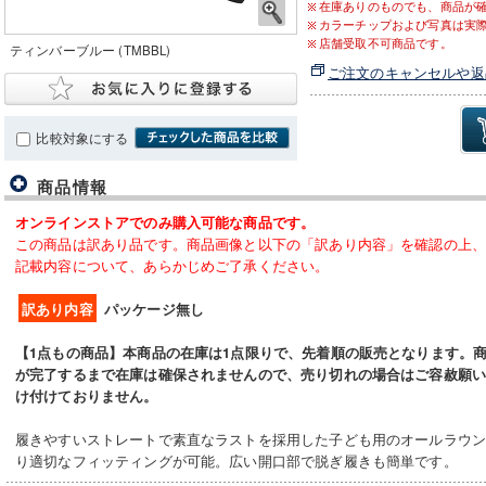
在庫ありのものでも、商品が
カラーチップおよび写真は実
店舗受取不可商品です。
ティンバーブルー (TMBBL)
ご注文のキャンセルや返
比較対象にする
商品情報
オンラインストアでのみ購入可能な商品です。
この商品は訳あり品です。商品画像と以下の「訳あり内容」を確認の上
記載内容について、あらかじめご了承ください。
訳あり内容
パッケージ無し
【1点もの商品】
本商品の在庫は1点限りで、先着順の販売となります。
が完了するまで在庫は確保されませんので、売り切れの場合はご容赦願
け付けておりません。
履きやすいストレートで素直なラストを採用した子ども用のオールラウン
り適切なフィッティングが可能。広い開口部で脱ぎ履きも簡単です。