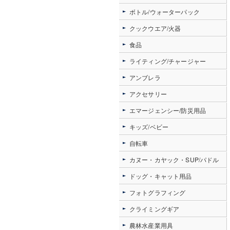
ボトル/ウォーターパック
クックウエア/火器
食品
ライティング/チャージャー
アンブレラ
アクセサリー
エマージェンシー/防災用品
キッズ/ベビー
自転車
カヌー・カヤック・SUP/パドル
ドッグ・キャット用品
フォトグラフィング
クライミングギア
農林水産業用具