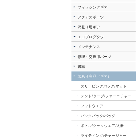
フィッシングギア
アクアスポーツ
沢登り用ギア
エコプロダクツ
メンテナンス
修理・交換用パーツ
書籍
訳あり商品（ギア）
スリーピングバッグ/マット
テント/タープ/ファーニチャー
フットウエア
バックパック/バッグ
ボトル/クックウエア/火器
ライティング/チャージャー