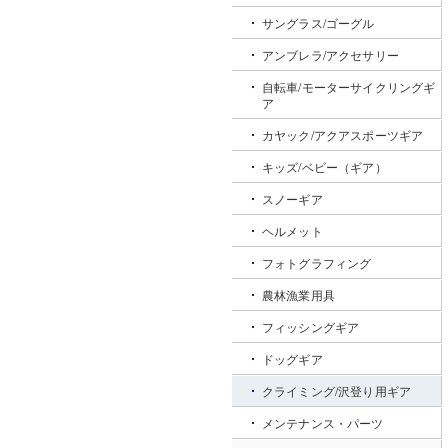
サングラス/ゴーグル
アンブレラ/アクセサリー
自転車/モーターサイクリングギ
ア
カヤック/アクアスポーツギア
キッズ/ベビー（ギア）
スノーギア
ヘルメット
フォトグラフィング
農林漁業用具
フィッシングギア
ドッグギア
クライミング/沢登り用ギア
メンテナンス・パーツ