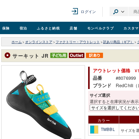
ログイン
保険
宿泊
ふるさと納税
店舗
モンベル
クラブ
カスタマ
ホーム
>
オンラインストア
>
ファクトリー・アウトレット
>
訳あり商品（ギア）
>
サーキット JR
¥
アウトレット価格
#8076999
品番
RedChi
ブランド
サイズ選択
選択すると在庫状況が表示
カラー
TMBBL
サイズを