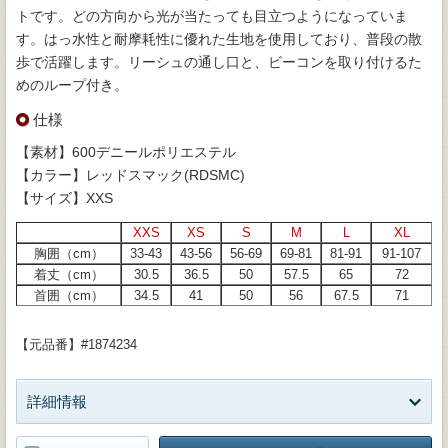
トです。どの方向から光が当たっても目立つようになっていま
す。はっ水性と耐摩耗性に優れた生地を使用しており、普段の散
歩で活躍します。リーシュの通し口と、ビーコンを取り付けるた
めのループ付き。
仕様
【素材】600デニールポリエステル
【カラー】レッドスマック(RDSMC)
【サイズ】XXS
XXS
XS
S
M
L
XL
胸囲（cm）
33-43
43-56
56-69
69-81
81-91
91-107
着丈（cm）
30.5
36.5
50
57.5
65
72
首囲（cm）
34.5
41
50
56
67.5
71
【元品番】#1874234
詳細情報