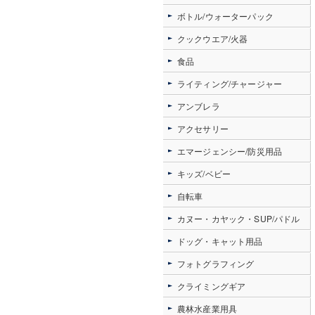
ボトル/ウォーターパック
クックウエア/火器
食品
ライティング/チャージャー
アンブレラ
アクセサリー
エマージェンシー/防災用品
キッズ/ベビー
自転車
カヌー・カヤック・SUP/パドル
ドッグ・キャット用品
フォトグラフィング
クライミングギア
農林水産業用具