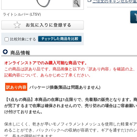
ご注文のキャンセルや返
ライトシルバー (LTSV)
比較対象にする
商品情報
オンラインストアでのみ購入可能な商品です。
この商品は訳あり品です。商品画像と以下の「訳あり内容」を確認の上
記載内容について、あらかじめご了承ください。
訳あり内容
パッケージ損傷(製品は問題ありません)
【1点もの商品】
本商品の在庫は1点限りで、先着順の販売となります。
が完了するまで在庫は確保されませんので、売り切れの場合はご容赦願
け付けておりません。
保水しにくく、乾きが早いモノフィラメントメッシュを使用した軽量ギ
めることができ、バックパックへの収納が容易です。ギアを通すだけの
て、長さの調節ができます。