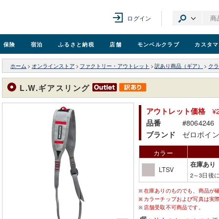
ログイン
保険
宿泊
ふるさと納税
店舗
モンベル
クラブ
カスタマ
ホーム
>
オンラインストア
>
ファクトリー・アウトレット
>
訳あり商品（ギア）
>
クラ
L.W.ギアスリング
¥
アウトレット価格
#8064246
品番
ゼロポイ
ブランド
カラー
在庫あり
LTSV
2～3日後
在庫ありのものでも、商品が
カラーチップおよび写真は実
店舗受取不可商品です。