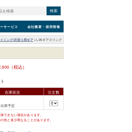
検索
ーサービス
会社概要
・採用情報
イミング/沢登り用ギア
>
L.W.ギアスリング
2,900（税込）
ント
在庫状況
注文数
に出荷予定
確保できない場合があります。
際の色と多少異なることがあります。