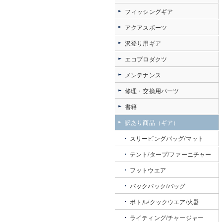
フィッシングギア
アクアスポーツ
沢登り用ギア
エコプロダクツ
メンテナンス
修理・交換用パーツ
書籍
訳あり商品（ギア）
スリーピングバッグ/マット
テント/タープ/ファーニチャー
フットウエア
バックパック/バッグ
ボトル/クックウエア/火器
ライティング/チャージャー