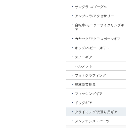
サングラス/ゴーグル
アンブレラ/アクセサリー
自転車/モーターサイクリングギ
ア
カヤック/アクアスポーツギア
キッズ/ベビー（ギア）
スノーギア
ヘルメット
フォトグラフィング
農林漁業用具
フィッシングギア
ドッグギア
クライミング/沢登り用ギア
メンテナンス・パーツ