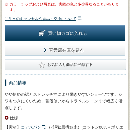
※
カラーチップおよび写真は、実際の色と多少異なることがありま
す。
ご注文のキャンセルや返品・交換について
買い物カゴに入れる
直営店在庫を見る
★
お気に入り商品に登録する
商品情報
やや短めの裾とストレッチ性により動きやすいショーツです。シ
ワもつきにくいため、普段使いからトラベルシーンまで幅広く活
躍します。
仕様
【素材】
コアスパン
（芯鞘2層構造糸）[コットン80%＋ポリエ