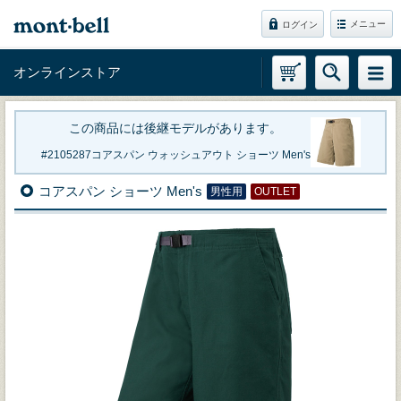
メニュー
ログイン
オンラインストア
この商品には後継モデルがあります。
2105287
コアスパン ウォッシュアウト ショーツ Men's
コアスパン ショーツ Men's
男性用
OUTLET