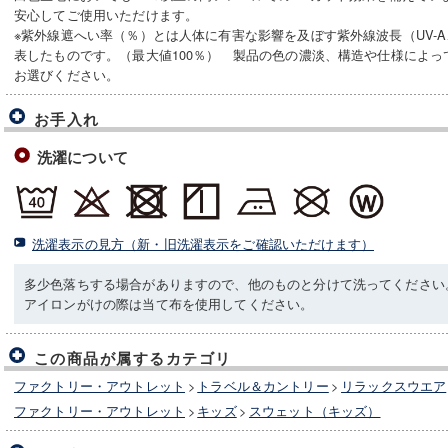
安心してご使用いただけます。
※紫外線遮へい率（％）とは人体に有害な影響を及ぼす紫外線波長（UV-A
表したものです。（最大値100％） 製品の色の濃淡、構造や仕様によ
お選びください。
お手入れ
洗濯について
洗濯表示の見方（新・旧洗濯表示をご確認いただけます）
多少色落ちする場合がありますので、他のものと分けて洗ってください
アイロンがけの際は当て布を使用してください。
この商品が属するカテゴリ
ファクトリー・アウトレット
>
トラベル＆カントリー
>
リラックスウエア
ファクトリー・アウトレット
>
キッズ
>
スウェット（キッズ）