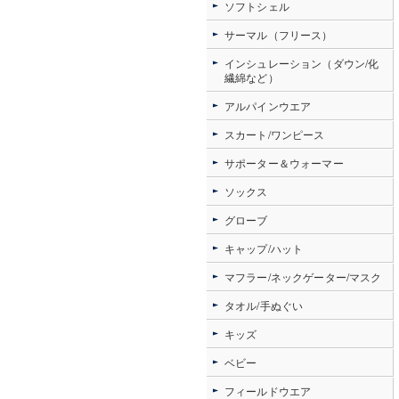
ソフトシェル
サーマル（フリース）
インシュレーション（ダウン/化
繊綿など）
アルパインウエア
スカート/ワンピース
サポーター＆ウォーマー
ソックス
グローブ
キャップ/ハット
マフラー/ネックゲーター/マスク
タオル/手ぬぐい
キッズ
ベビー
フィールドウエア