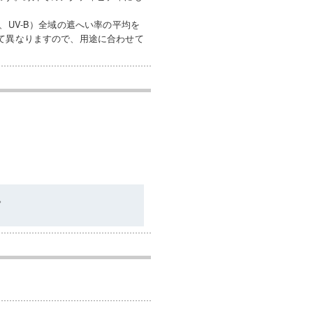
、UV-B）全域の遮へい率の平均を
って異なりますので、用途に合わせて
。