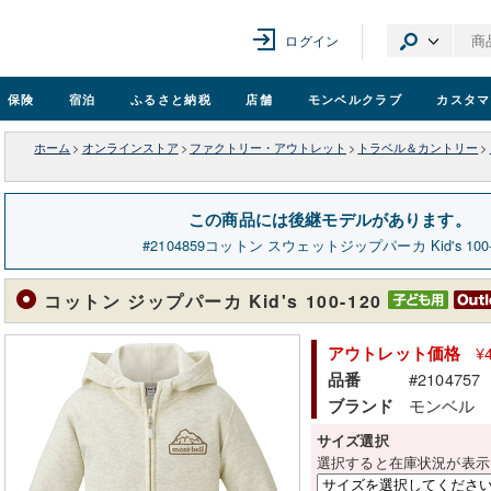
ログイン
保険
宿泊
ふるさと納税
店舗
モンベル
クラブ
カスタマ
ホーム
>
オンラインストア
>
ファクトリー・アウトレット
>
トラベル＆カントリー
>
この商品には後継モデルがあります。
2104859
コットン スウェットジップパーカ Kid's 100-
コットン ジップパーカ Kid's 100-120
¥
アウトレット価格
#2104757
品番
モンベル
ブランド
サイズ選択
選択すると在庫状況が表示