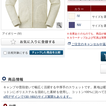
カラー
IV
サイズを
NV
サイズを
アイボリー (IV)
在庫ありのものでも、商品が
カラーチップおよび写真は実
ご注文のキャンセルや返
比較対象にする
商品情報
キャンプや普段使いで幅広く活躍する中厚手のスウェットです。裏地は
ットンにポリエステルを混紡した素材を使用し、コットン100%に比べて
※同デザインで130-160のサイズ展開もあります。