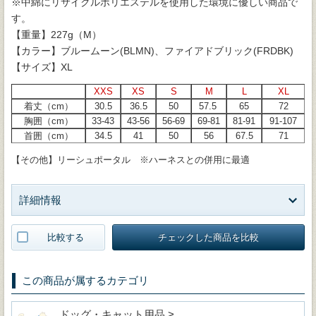
※中綿にリサイクルポリエステルを使用した環境に優しい商品で
す。
【重量】227g（M）
【カラー】ブルームーン(BLMN)、ファイアドブリック(FRDBK)
【サイズ】XL
XXS
XS
S
M
L
XL
着丈（cm）
30.5
36.5
50
57.5
65
72
胸囲（cm）
33-43
43-56
56-69
69-81
81-91
91-107
首囲（cm）
34.5
41
50
56
67.5
71
【その他】リーシュポータル ※ハーネスとの併用に最適
詳細情報
比較する
チェックした商品を比較
この商品が属するカテゴリ
ドッグ・キャット用品 >