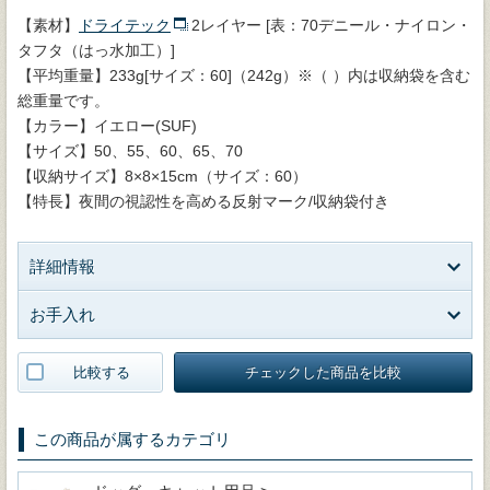
【素材】
ドライテック
2レイヤー [表：70デニール・ナイロン・
タフタ（はっ水加工）]
【平均重量】233g[サイズ：60]（242g）※（ ）内は収納袋を含む
総重量です。
【カラー】イエロー(SUF)
【サイズ】50、55、60、65、70
【収納サイズ】8×8×15cm（サイズ：60）
【特長】夜間の視認性を高める反射マーク/収納袋付き
詳細情報
お手入れ
比較する
チェックした商品を比較
この商品が属するカテゴリ