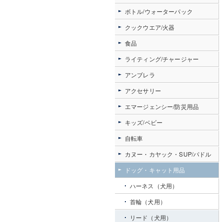
ボトル/ウォーターパック
クックウエア/火器
食品
ライティング/チャージャー
アンブレラ
アクセサリー
エマージェンシー/防災用品
キッズ/ベビー
自転車
カヌー・カヤック・SUP/パドル
ドッグ・キャット用品
ハーネス（犬用）
首輪（犬用）
リード（犬用）