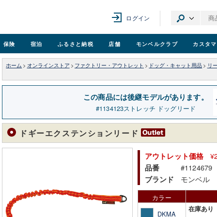
ログイン
保険
宿泊
ふるさと納税
店舗
モンベル
クラブ
カスタマ
ホーム
>
オンラインストア
>
ファクトリー・アウトレット
>
ドッグ・キャット用品
>
リ
この商品には後継モデルがあります。
1134123
ストレッチ ドッグリード
ドギーエクステンションリード
¥
アウトレット価格
#1124679
品番
モンベル
ブランド
カラー
在庫あり
DKMA