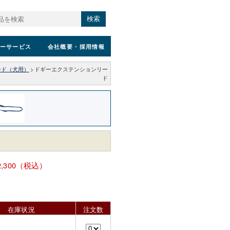
検索
ーサービス
会社概要
・採用情報
ード（犬用）
>
ドギーエクステンションリー
ド
2,300（税込）
在庫状況
注文数