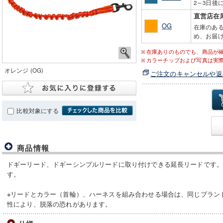
2～3日後
直営店在
OG
在庫のあ
め、お届け
在庫ありのものでも、商品が
カラーチップおよび写真は実
オレンジ (OG)
ご注文のキャンセルや返
比較対象にする
商品情報
ドギーリード、ドギーシンプルリードに取り付けできる延長リードです
す。
※リードとカラー（首輪）、ハーネスを組み合わせる場合は、同じブラン
性により、脱落の恐れがあります。