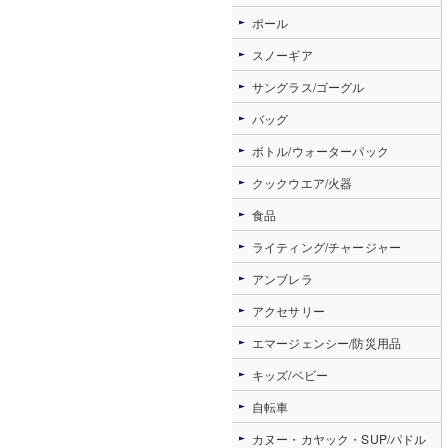
ポール
スノーギア
サングラス/ゴーグル
バッグ
ボトル/ウォーターパック
クックウエア/火器
食品
ライティング/チャージャー
アンブレラ
アクセサリー
エマージェンシー/防災用品
キッズ/ベビー
自転車
カヌー・カヤック・SUP/パドル