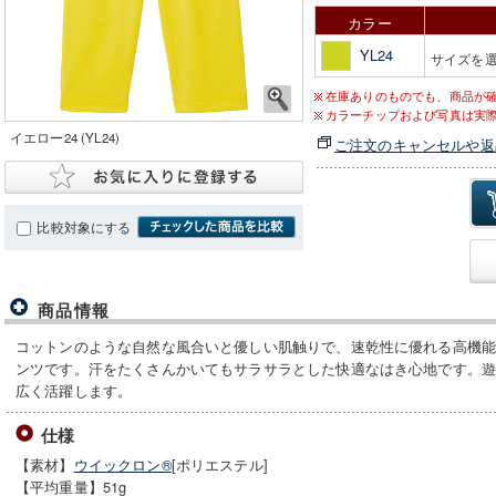
カラー
YL24
サイズを
在庫ありのものでも、商品が
カラーチップおよび写真は実
イエロー24 (YL24)
ご注文のキャンセルや返
比較対象にする
商品情報
コットンのような自然な風合いと優しい肌触りで、速乾性に優れる高機
ンツです。汗をたくさんかいてもサラサラとした快適なはき心地です。
広く活躍します。
仕様
【素材】
ウイックロン®
[ポリエステル]
【平均重量】51g