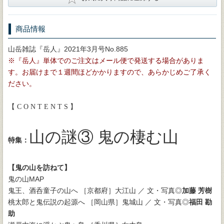
商品情報
山岳雑誌『岳人』2021年3月号No.885
※『岳人』単体でのご注文はメール便で発送する場合がありま
す。お届けまで１週間ほどかかりますので、あらかじめご了承く
ださい。
【 C O N T E N T S 】
山の謎③ 鬼の棲む山
特集：
【鬼の山を訪ねて】
鬼の山MAP
鬼王、酒呑童子の山へ ［京都府］大江山 ／ 文・写真◎
加藤 芳樹
桃太郎と鬼伝説の起源へ ［岡山県］鬼城山 ／ 文・写真◎
福田 勘
助