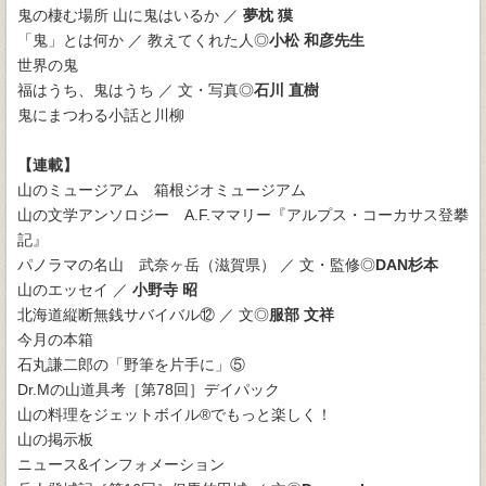
鬼の棲む場所 山に鬼はいるか ／
夢枕 獏
「鬼」とは何か ／ 教えてくれた人◎
小松 和彦先生
世界の鬼
福はうち、鬼はうち ／ 文・写真◎
石川 直樹
鬼にまつわる小話と川柳
【連載】
山のミュージアム 箱根ジオミュージアム
山の文学アンソロジー A.F.ママリー『アルプス・コーカサス登攀
記』
パノラマの名山 武奈ヶ岳（滋賀県） ／ 文・監修◎
DAN杉本
山のエッセイ ／
小野寺 昭
北海道縦断無銭サバイバル⑫ ／ 文◎
服部 文祥
今月の本箱
石丸謙二郎の「野筆を片手に」⑤
Dr.Mの山道具考［第78回］デイパック
山の料理をジェットボイル®でもっと楽しく！
山の掲示板
ニュース&インフォメーション