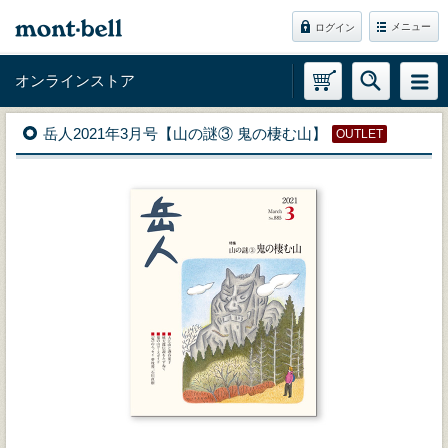
メニュー
ログイン
オンラインストア
岳人2021年3月号【山の謎③ 鬼の棲む山】
OUTLET