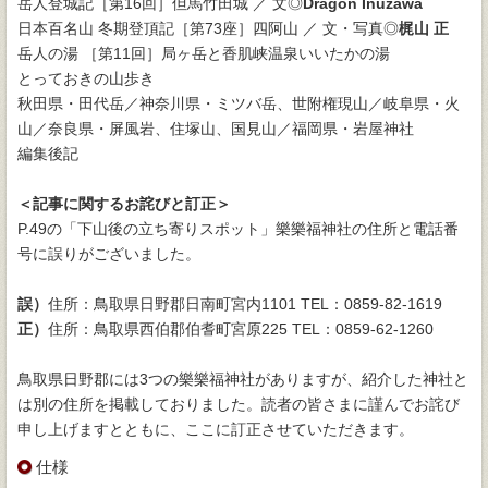
岳人登城記［第16回］但馬竹田城 ／ 文◎
Dragon Inuzawa
日本百名山 冬期登頂記［第73座］四阿山 ／ 文・写真◎
梶山 正
岳人の湯 ［第11回］局ヶ岳と香肌峡温泉いいたかの湯
とっておきの山歩き
秋田県・田代岳／神奈川県・ミツバ岳、世附権現山／岐阜県・火
山／奈良県・屏風岩、住塚山、国見山／福岡県・岩屋神社
編集後記
＜記事に関するお詫びと訂正＞
P.49の「下山後の立ち寄りスポット」樂樂福神社の住所と電話番
号に誤りがございました。
誤）
住所：鳥取県日野郡日南町宮内1101 TEL：0859-82-1619
正）
住所：鳥取県西伯郡伯耆町宮原225 TEL：0859-62-1260
鳥取県日野郡には3つの樂樂福神社がありますが、紹介した神社と
は別の住所を掲載しておりました。読者の皆さまに謹んでお詫び
申し上げますとともに、ここに訂正させていただきます。
仕様