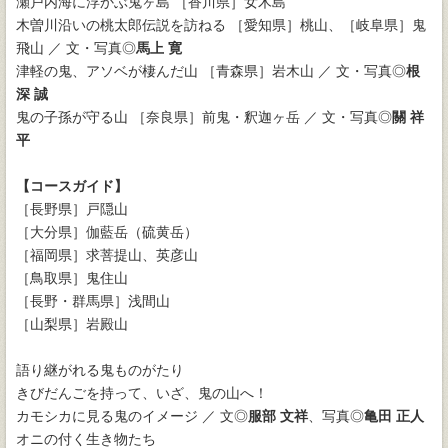
瀬戸内海に浮かぶ鬼ヶ島 ［香川県］女木島
木曽川沿いの桃太郎伝説を訪ねる ［愛知県］桃山、［岐阜県］鬼
飛山 ／ 文・写真◎
馬上 寛
津軽の鬼、アソベが棲んだ山 ［青森県］岩木山 ／ 文・写真◎
根
深 誠
鬼の子孫が守る山 ［奈良県］前鬼・釈迦ヶ岳 ／ 文・写真◎
關 祥
平
【コースガイド】
［長野県］戸隠山
［大分県］伽藍岳（硫黄岳）
［福岡県］求菩提山、英彦山
［鳥取県］鬼住山
［長野・群馬県］浅間山
［山梨県］岩殿山
語り継がれる鬼ものがたり
きびだんごを持って、いざ、鬼の山へ！
カモシカに見る鬼のイメージ ／ 文◎
服部 文祥
、写真◎
亀田 正人
オニの付く生き物たち