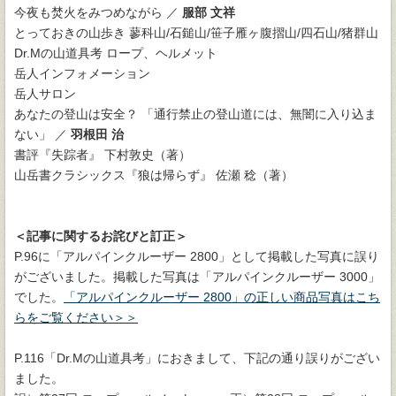
今夜も焚火をみつめながら ／
服部 文祥
とっておきの山歩き 蓼科山/石鎚山/笹子雁ヶ腹摺山/四石山/猪群山
Dr.Mの山道具考 ロープ、ヘルメット
岳人インフォメーション
岳人サロン
あなたの登山は安全？ 「通行禁止の登山道には、無闇に入り込ま
ない」 ／
羽根田 治
書評『失踪者』 下村敦史（著）
山岳書クラシックス『狼は帰らず』 佐瀬 稔（著）
＜記事に関するお詫びと訂正＞
P.96に「アルパインクルーザー 2800」として掲載した写真に誤り
がございました。掲載した写真は「アルパインクルーザー 3000」
でした。
「アルパインクルーザー 2800」の正しい商品写真はこち
らをご覧ください＞＞
P.116「Dr.Mの山道具考」におきまして、下記の通り誤りがござい
ました。