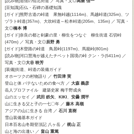
[読み物]追憶の仙北街道 ／ 写真・文◎
高桑 信一
[豆知識]石仏・石碑の基礎知識
[ガイド]熊野古道の峠道 果無峠越(1114m)、馬越峠道(325m)、ツ
ヅラト峠道(357m)、大吹峠道～松本峠道(205m、135m) ／ 写真・
文◎
橋本 博
[ガイド]奈良の都と剣豪の里・柳生をつなぐ 柳生街道 石切峠
(470m) ／ 写真・文◎
辰野 勇
[ガイド]木曽路の峠道 鳥居峠(1197m)、馬籠峠(801m)
[読み物]河口慧海が越えたチベット国境の峠 クン・ラ(5411m) ／
写真・文◎
大谷 映芳
[装備]街道、峠道の装備ガイド
オホーツクの村物語り ／
竹田津 実
登山と体 バテないための食べ方 ／
大森 義彦
岳人プロファイル 建築史家 梅干野成央
山のエッセイ ／
武田 鉄矢
、
KIKI
、
安曇 潤平
山に生きる父と子の一七〇年 ／
藤木 高嶺
アジアの山に生きる 台湾 ／
石川 直樹
雪山装備基本ガイド
日本百名山冬期登頂記 八ヶ岳 ／
梶山 正
山と海の出逢い ／
畠山 重篤