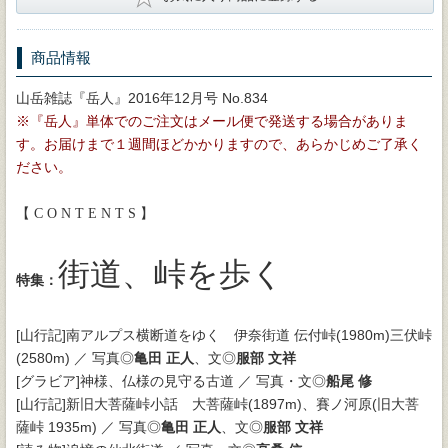
商品情報
山岳雑誌『岳人』2016年12月号 No.834
※『岳人』単体でのご注文はメール便で発送する場合がありま
す。お届けまで１週間ほどかかりますので、あらかじめご了承く
ださい。
【 C O N T E N T S 】
街道、峠を歩く
特集：
[山行記]南アルプス横断道をゆく 伊奈街道 伝付峠(1980m)三伏峠
(2580m) ／ 写真◎
亀田 正人
、文◎
服部 文祥
[グラビア]神様、仏様の見守る古道 ／ 写真・文◎
船尾 修
[山行記]新旧大菩薩峠小話 大菩薩峠(1897m)、賽ノ河原(旧大菩
薩峠 1935m) ／ 写真◎
亀田 正人
、文◎
服部 文祥