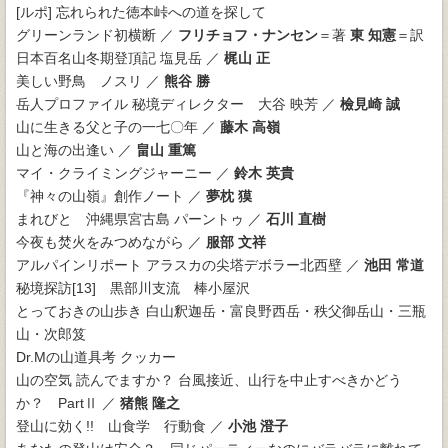
[ルポ] 忘れられた徳本峠への道を探して
グリーンランド初横断 ／
フリチョフ・ナンセン
＝著
東 知憲
＝訳
日本百名山冬期登頂記 塩見岳 ／
梶山 正
美しい野鳥 ノスリ ／
熊谷 勝
岳人プロファイル 秘境ディレクター 大谷 映芳 ／
檢見崎 誠
山に生きる父と子の一七〇年 ／
藤木 高嶺
山と海の出逢い ／
畠山 重篤
マイ・クライミングジャーニー ／
鈴木 英貴
『神々の山嶺』創作ノート ／
夢枕 獏
まれびと 沖縄県宮古島 パーントゥ ／
石川 直樹
今夜も焚火をみつめながら ／
服部 文祥
アルパインリポート アラスカの尖塔デボラー北西壁 ／
池田 常道
秘境探訪[13] 黒部川支流 棒小屋沢
とっておきの山歩き 白山釈迦岳・富良野西岳・秩父御岳山・三瓶
山・次郎笈
Dr.Mの山道具考 クッカー
山の空気 読んでますか？ 台風接近、山行を中止すべきかどう
か？ PartⅡ ／
猪熊 隆之
登山に効く!! 山食学 行動食 ／
小池 澄子