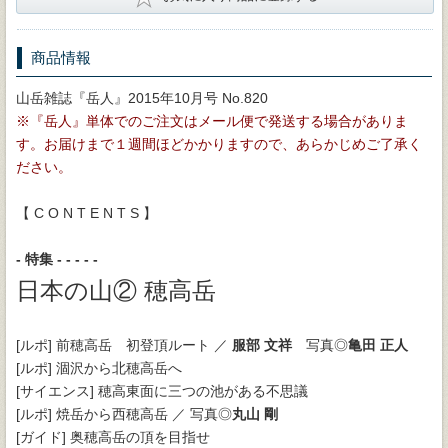
商品情報
山岳雑誌『岳人』2015年10月号 No.820
※『岳人』単体でのご注文はメール便で発送する場合がありま
す。お届けまで１週間ほどかかりますので、あらかじめご了承く
ださい。
【 C O N T E N T S 】
- 特集 - - - - -
日本の山② 穂高岳
[ルポ] 前穂高岳 初登頂ルート ／
服部 文祥
写真◎
亀田 正人
[ルポ] 涸沢から北穂高岳へ
[サイエンス] 穂高東面に三つの池がある不思議
[ルポ] 焼岳から西穂高岳 ／ 写真◎
丸山 剛
[ガイド] 奥穂高岳の頂を目指せ