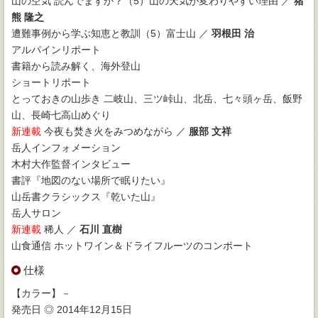
山の空気 読んでますか？（5）山の天気が変わりやすい理由 ／
猪
熊 隆之
遭難事例から学ぶ知恵と教訓（5）富士山 ／
羽根田 治
アルパインリポート
書籍から読み解く、海外登山
ショートリポート
とっておきの山歩き 二岐山、三ツ峠山、北岳、七々頭ヶ岳、飯野
山、長崎七高山めぐり
新連載
今夜も焚き火をみつめながら ／
服部 文祥
岳人インフォメーション
木村大作監督インタビュー
書評『地図のない場所で眠りたい』
山岳書クラシックス『乾いた山』
岳人サロン
新連載
稀人 ／
石川 直樹
山食通信 ホットワイン＆ドライフルーツのコンポート
仕様
【カラー】－
発売日 ◎ 2014年12月15日