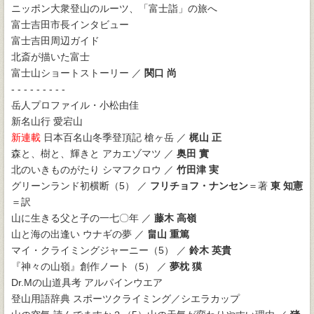
ニッポン大衆登山のルーツ、「富士詣」の旅へ
富士吉田市長インタビュー
富士吉田周辺ガイド
北斎が描いた富士
富士山ショートストーリー ／
関口 尚
- - - - - - - - -
岳人プロファイル・小松由佳
新名山行 愛宕山
新連載
日本百名山冬季登頂記 槍ヶ岳 ／
梶山 正
森と、樹と、輝きと アカエゾマツ ／
奥田 實
北のいきものがたり シマフクロウ ／
竹田津 実
グリーンランド初横断（5） ／
フリチョフ・ナンセン
＝著
東 知憲
＝訳
山に生きる父と子の一七〇年 ／
藤木 高嶺
山と海の出逢い ウナギの夢 ／
畠山 重篤
マイ・クライミングジャーニー（5） ／
鈴木 英貴
『神々の山嶺』創作ノート（5） ／
夢枕 獏
Dr.Mの山道具考 アルパインウエア
登山用語辞典 スポーツクライミング／シエラカップ