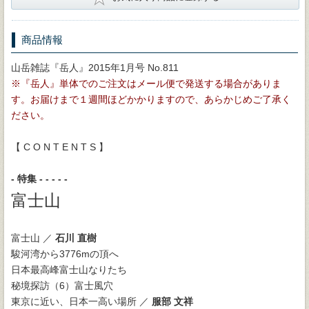
商品情報
山岳雑誌『岳人』2015年1月号 No.811
※『岳人』単体でのご注文はメール便で発送する場合がありま
す。お届けまで１週間ほどかかりますので、あらかじめご了承く
ださい。
【 C O N T E N T S 】
- 特集 - - - - -
富士山
富士山 ／
石川 直樹
駿河湾から3776mの頂へ
日本最高峰富士山なりたち
秘境探訪（6）富士風穴
東京に近い、日本一高い場所 ／
服部 文祥