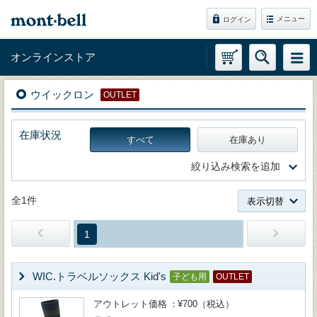
メニュー
ログイン
オンラインストア
ウイックロン
OUTLET
在庫状況
すべて
在庫あり
絞り込み検索を追加
全1件
表示切替
1
WIC.トラベルソックス Kid's
子ども用
OUTLET
アウトレット価格
¥700（税込）