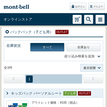
メニュー
ログイン
オンラインストア
バックパック（子ども用）
OUTLET
在庫状況
すべて
在庫あり
絞り込み検索を追加
全3件
表示切替
1
キッズパック パーソナルシート
子ども用
OUTLET
アウトレット価格
¥100（税込）