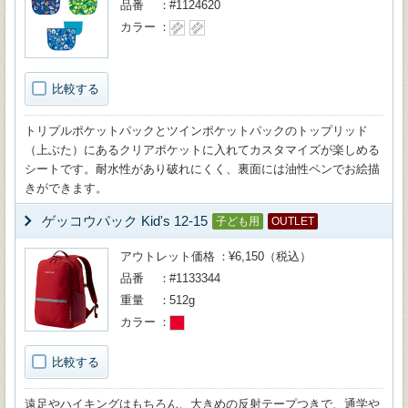
品番
#1124620
カラー
比較する
トリプルポケットパックとツインポケットパックのトップリッド
（上ぶた）にあるクリアポケットに入れてカスタマイズが楽しめる
シートです。耐水性があり破れにくく、裏面には油性ペンでお絵描
きができます。
ゲッコウパック Kid's 12-15
子ども用
OUTLET
アウトレット価格
¥6,150（税込）
品番
#1133344
重量
512g
カラー
比較する
遠足やハイキングはもちろん、大きめの反射テープつきで、通学や